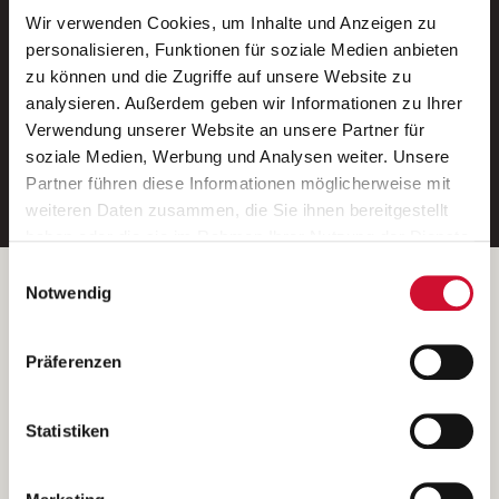
Wir verwenden Cookies, um Inhalte und Anzeigen zu
Neue Stellen per E-Mail.
personalisieren, Funktionen für soziale Medien anbieten
zu können und die Zugriffe auf unsere Website zu
Ein kostenloser Service von AWO
analysieren. Außerdem geben wir Informationen zu Ihrer
Jobs.
Verwendung unserer Website an unsere Partner für
soziale Medien, Werbung und Analysen weiter. Unsere
E-Mail-Adresse eintragen
Partner führen diese Informationen möglicherweise mit
weiteren Daten zusammen, die Sie ihnen bereitgestellt
haben oder die sie im Rahmen Ihrer Nutzung der Dienste
gesammelt haben.
Einwilligungsauswahl
Wenn Sie auf „Cookies zulassen“ klicken, so stimmen
Betreiber der Webseite
Notwendig
Sie der Speicherung sämtlicher Cookies zu. Sie können
Garitz Bewirtschaftungsbetriebe GmbH
Ihre Einwilligung selbstverständlich jederzeit widerrufen,
Kantstraße 45a
Präferenzen
indem Sie die Cookie-Einstellungen aufrufen und diese
97074 Würzburg
abändern. Weitere Informationen finden Sie in
(Ein Tochterunternehmen des AWO Bezirksverbandes Unterfranken
unserer
Datenschutzerklärung
.
Statistiken
e.V.)
Bitte senden Sie an diese Anschrift keine Bewerbungen.