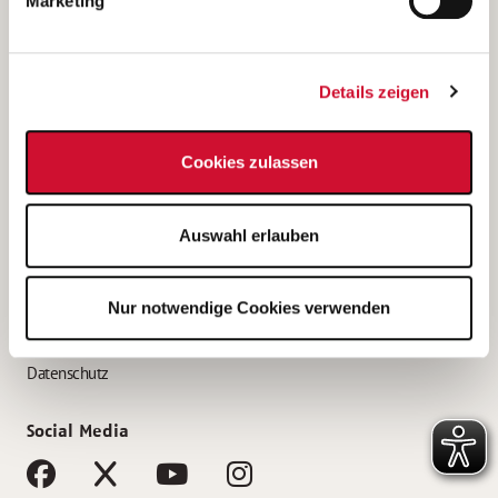
Marketing
Bewerbungstipps
Bewerbung als Altenpfleger*in
Details zeigen
Bewerbung als Krankenpfleger*in
Bewerbung als Altenpflegehelfer*in
Cookies zulassen
Bewerbung als Erzieher*in
Service
Auswahl erlauben
AWO Gliederungen nach Bundesland
Stellenangebote nach Bundesländern
Nur notwendige Cookies verwenden
Sitemap
Impressum
Datenschutz
Social Media