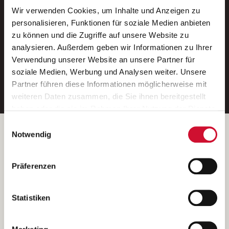
Wir verwenden Cookies, um Inhalte und Anzeigen zu
Neue Stellen per E-Mail.
personalisieren, Funktionen für soziale Medien anbieten
zu können und die Zugriffe auf unsere Website zu
Ein kostenloser Service von AWO
analysieren. Außerdem geben wir Informationen zu Ihrer
Jobs.
Verwendung unserer Website an unsere Partner für
soziale Medien, Werbung und Analysen weiter. Unsere
E-Mail-Adresse eintragen
Partner führen diese Informationen möglicherweise mit
weiteren Daten zusammen, die Sie ihnen bereitgestellt
haben oder die sie im Rahmen Ihrer Nutzung der Dienste
gesammelt haben.
Einwilligungsauswahl
Wenn Sie auf „Cookies zulassen“ klicken, so stimmen
Betreiber der Webseite
Notwendig
Sie der Speicherung sämtlicher Cookies zu. Sie können
Garitz Bewirtschaftungsbetriebe GmbH
Ihre Einwilligung selbstverständlich jederzeit widerrufen,
Kantstraße 45a
Präferenzen
indem Sie die Cookie-Einstellungen aufrufen und diese
97074 Würzburg
abändern. Weitere Informationen finden Sie in
(Ein Tochterunternehmen des AWO Bezirksverbandes Unterfranken
unserer
Datenschutzerklärung
.
Statistiken
e.V.)
Bitte senden Sie an diese Anschrift keine Bewerbungen.