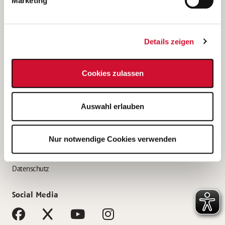
Marketing
Bewerbungstipps
Bewerbung als Altenpfleger*in
Details zeigen
Bewerbung als Krankenpfleger*in
Bewerbung als Altenpflegehelfer*in
Cookies zulassen
Bewerbung als Erzieher*in
Service
Auswahl erlauben
AWO Gliederungen nach Bundesland
Stellenangebote nach Bundesländern
Nur notwendige Cookies verwenden
Sitemap
Impressum
Datenschutz
Social Media