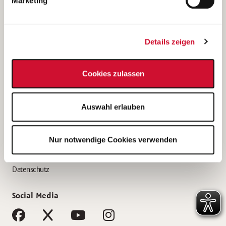
Marketing
Bewerbungstipps
Bewerbung als Altenpfleger*in
Details zeigen
Bewerbung als Krankenpfleger*in
Bewerbung als Altenpflegehelfer*in
Cookies zulassen
Bewerbung als Erzieher*in
Service
Auswahl erlauben
AWO Gliederungen nach Bundesland
Stellenangebote nach Bundesländern
Nur notwendige Cookies verwenden
Sitemap
Impressum
Datenschutz
Social Media