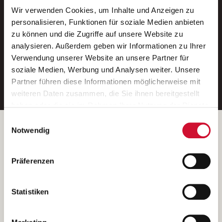
Wir verwenden Cookies, um Inhalte und Anzeigen zu
Neue Stellen per E-Mail.
personalisieren, Funktionen für soziale Medien anbieten
zu können und die Zugriffe auf unsere Website zu
Ein kostenloser Service von AWO
analysieren. Außerdem geben wir Informationen zu Ihrer
Jobs.
Verwendung unserer Website an unsere Partner für
soziale Medien, Werbung und Analysen weiter. Unsere
E-Mail-Adresse eintragen
Partner führen diese Informationen möglicherweise mit
weiteren Daten zusammen, die Sie ihnen bereitgestellt
haben oder die sie im Rahmen Ihrer Nutzung der Dienste
gesammelt haben.
Einwilligungsauswahl
Wenn Sie auf „Cookies zulassen“ klicken, so stimmen
Betreiber der Webseite
Notwendig
Sie der Speicherung sämtlicher Cookies zu. Sie können
Garitz Bewirtschaftungsbetriebe GmbH
Ihre Einwilligung selbstverständlich jederzeit widerrufen,
Kantstraße 45a
Präferenzen
indem Sie die Cookie-Einstellungen aufrufen und diese
97074 Würzburg
abändern. Weitere Informationen finden Sie in
(Ein Tochterunternehmen des AWO Bezirksverbandes Unterfranken
unserer
Datenschutzerklärung
.
Statistiken
e.V.)
Bitte senden Sie an diese Anschrift keine Bewerbungen.