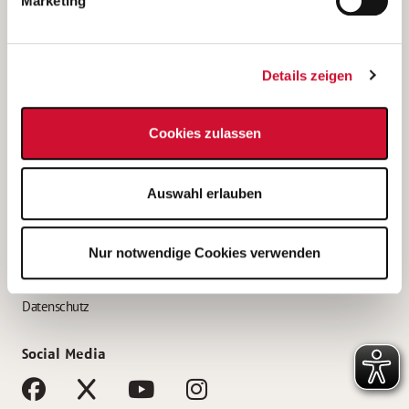
Marketing
Bewerbungstipps
Bewerbung als Altenpfleger*in
Details zeigen
Bewerbung als Krankenpfleger*in
Bewerbung als Altenpflegehelfer*in
Cookies zulassen
Bewerbung als Erzieher*in
Service
Auswahl erlauben
AWO Gliederungen nach Bundesland
Stellenangebote nach Bundesländern
Nur notwendige Cookies verwenden
Sitemap
Impressum
Datenschutz
Social Media