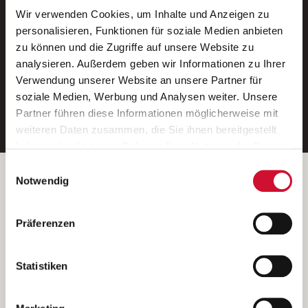
Wir verwenden Cookies, um Inhalte und Anzeigen zu
Neue Stellen per E-Mail.
personalisieren, Funktionen für soziale Medien anbieten
zu können und die Zugriffe auf unsere Website zu
Ein kostenloser Service von AWO
analysieren. Außerdem geben wir Informationen zu Ihrer
Jobs.
Verwendung unserer Website an unsere Partner für
soziale Medien, Werbung und Analysen weiter. Unsere
E-Mail-Adresse eintragen
Partner führen diese Informationen möglicherweise mit
weiteren Daten zusammen, die Sie ihnen bereitgestellt
haben oder die sie im Rahmen Ihrer Nutzung der Dienste
gesammelt haben.
Einwilligungsauswahl
Wenn Sie auf „Cookies zulassen“ klicken, so stimmen
Betreiber der Webseite
Notwendig
Sie der Speicherung sämtlicher Cookies zu. Sie können
Garitz Bewirtschaftungsbetriebe GmbH
Ihre Einwilligung selbstverständlich jederzeit widerrufen,
Kantstraße 45a
Präferenzen
indem Sie die Cookie-Einstellungen aufrufen und diese
97074 Würzburg
abändern. Weitere Informationen finden Sie in
(Ein Tochterunternehmen des AWO Bezirksverbandes Unterfranken
unserer
Datenschutzerklärung
.
Statistiken
e.V.)
Bitte senden Sie an diese Anschrift keine Bewerbungen.