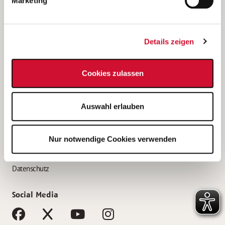
Marketing
Bewerbungstipps
Bewerbung als Altenpfleger*in
Details zeigen
Bewerbung als Krankenpfleger*in
Bewerbung als Altenpflegehelfer*in
Cookies zulassen
Bewerbung als Erzieher*in
Service
Auswahl erlauben
AWO Gliederungen nach Bundesland
Stellenangebote nach Bundesländern
Nur notwendige Cookies verwenden
Sitemap
Impressum
Datenschutz
Social Media