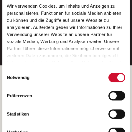
Wir verwenden Cookies, um Inhalte und Anzeigen zu
Neue Stellen per E-Mail.
personalisieren, Funktionen für soziale Medien anbieten
zu können und die Zugriffe auf unsere Website zu
Ein kostenloser Service von AWO
analysieren. Außerdem geben wir Informationen zu Ihrer
Jobs.
Verwendung unserer Website an unsere Partner für
soziale Medien, Werbung und Analysen weiter. Unsere
E-Mail-Adresse eintragen
Partner führen diese Informationen möglicherweise mit
weiteren Daten zusammen, die Sie ihnen bereitgestellt
haben oder die sie im Rahmen Ihrer Nutzung der Dienste
gesammelt haben.
Einwilligungsauswahl
Wenn Sie auf „Cookies zulassen“ klicken, so stimmen
Betreiber der Webseite
Notwendig
Sie der Speicherung sämtlicher Cookies zu. Sie können
Garitz Bewirtschaftungsbetriebe GmbH
Ihre Einwilligung selbstverständlich jederzeit widerrufen,
Kantstraße 45a
Präferenzen
indem Sie die Cookie-Einstellungen aufrufen und diese
97074 Würzburg
abändern. Weitere Informationen finden Sie in
(Ein Tochterunternehmen des AWO Bezirksverbandes Unterfranken
unserer
Datenschutzerklärung
.
Statistiken
e.V.)
Bitte senden Sie an diese Anschrift keine Bewerbungen.