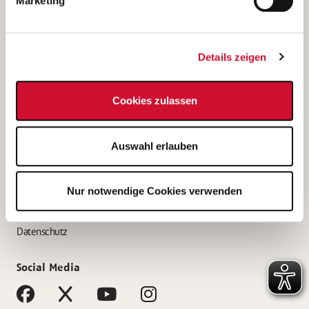
Marketing
Bewerbungstipps
Bewerbung als Altenpfleger*in
Details zeigen
Bewerbung als Krankenpfleger*in
Bewerbung als Altenpflegehelfer*in
Cookies zulassen
Bewerbung als Erzieher*in
Service
Auswahl erlauben
AWO Gliederungen nach Bundesland
Stellenangebote nach Bundesländern
Nur notwendige Cookies verwenden
Sitemap
Impressum
Datenschutz
Social Media