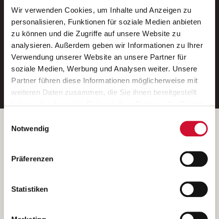
Wir verwenden Cookies, um Inhalte und Anzeigen zu
Neue Stellen per E-Mail.
personalisieren, Funktionen für soziale Medien anbieten
zu können und die Zugriffe auf unsere Website zu
Ein kostenloser Service von AWO
analysieren. Außerdem geben wir Informationen zu Ihrer
Jobs.
Verwendung unserer Website an unsere Partner für
soziale Medien, Werbung und Analysen weiter. Unsere
E-Mail-Adresse eintragen
Partner führen diese Informationen möglicherweise mit
weiteren Daten zusammen, die Sie ihnen bereitgestellt
haben oder die sie im Rahmen Ihrer Nutzung der Dienste
gesammelt haben.
Einwilligungsauswahl
Wenn Sie auf „Cookies zulassen“ klicken, so stimmen
Betreiber der Webseite
Notwendig
Sie der Speicherung sämtlicher Cookies zu. Sie können
Garitz Bewirtschaftungsbetriebe GmbH
Ihre Einwilligung selbstverständlich jederzeit widerrufen,
Kantstraße 45a
Präferenzen
indem Sie die Cookie-Einstellungen aufrufen und diese
97074 Würzburg
abändern. Weitere Informationen finden Sie in
(Ein Tochterunternehmen des AWO Bezirksverbandes Unterfranken
unserer
Datenschutzerklärung
.
Statistiken
e.V.)
Bitte senden Sie an diese Anschrift keine Bewerbungen.