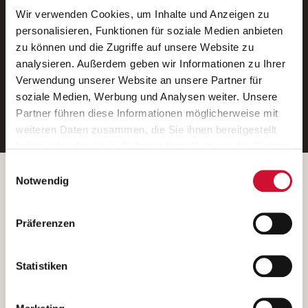
Wir verwenden Cookies, um Inhalte und Anzeigen zu
Neue Stellen per E-Mail.
personalisieren, Funktionen für soziale Medien anbieten
zu können und die Zugriffe auf unsere Website zu
Ein kostenloser Service von AWO
analysieren. Außerdem geben wir Informationen zu Ihrer
Jobs.
Verwendung unserer Website an unsere Partner für
soziale Medien, Werbung und Analysen weiter. Unsere
E-Mail-Adresse eintragen
Partner führen diese Informationen möglicherweise mit
weiteren Daten zusammen, die Sie ihnen bereitgestellt
haben oder die sie im Rahmen Ihrer Nutzung der Dienste
gesammelt haben.
Einwilligungsauswahl
Wenn Sie auf „Cookies zulassen“ klicken, so stimmen
Betreiber der Webseite
Notwendig
Sie der Speicherung sämtlicher Cookies zu. Sie können
Garitz Bewirtschaftungsbetriebe GmbH
Ihre Einwilligung selbstverständlich jederzeit widerrufen,
Kantstraße 45a
Präferenzen
indem Sie die Cookie-Einstellungen aufrufen und diese
97074 Würzburg
abändern. Weitere Informationen finden Sie in
(Ein Tochterunternehmen des AWO Bezirksverbandes Unterfranken
unserer
Datenschutzerklärung
.
Statistiken
e.V.)
Bitte senden Sie an diese Anschrift keine Bewerbungen.