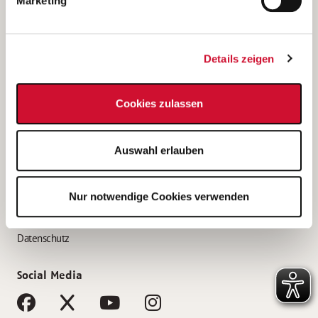
Marketing
Bewerbungstipps
Bewerbung als Altenpfleger*in
Details zeigen
Bewerbung als Krankenpfleger*in
Bewerbung als Altenpflegehelfer*in
Cookies zulassen
Bewerbung als Erzieher*in
Service
Auswahl erlauben
AWO Gliederungen nach Bundesland
Stellenangebote nach Bundesländern
Nur notwendige Cookies verwenden
Sitemap
Impressum
Datenschutz
Social Media