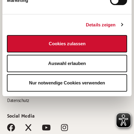
Marketing
Bewerbungstipps
Bewerbung als Altenpfleger*in
Details zeigen
Bewerbung als Krankenpfleger*in
Bewerbung als Altenpflegehelfer*in
Cookies zulassen
Bewerbung als Erzieher*in
Service
Auswahl erlauben
AWO Gliederungen nach Bundesland
Stellenangebote nach Bundesländern
Nur notwendige Cookies verwenden
Sitemap
Impressum
Datenschutz
Social Media