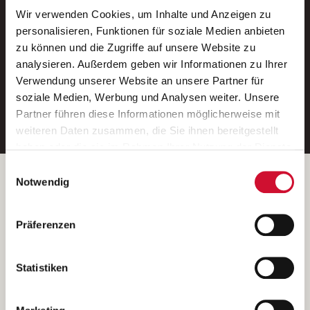
Wir verwenden Cookies, um Inhalte und Anzeigen zu
Neue Stellen per E-Mail.
personalisieren, Funktionen für soziale Medien anbieten
zu können und die Zugriffe auf unsere Website zu
Ein kostenloser Service von AWO
analysieren. Außerdem geben wir Informationen zu Ihrer
Jobs.
Verwendung unserer Website an unsere Partner für
soziale Medien, Werbung und Analysen weiter. Unsere
E-Mail-Adresse eintragen
Partner führen diese Informationen möglicherweise mit
weiteren Daten zusammen, die Sie ihnen bereitgestellt
haben oder die sie im Rahmen Ihrer Nutzung der Dienste
gesammelt haben.
Einwilligungsauswahl
Wenn Sie auf „Cookies zulassen“ klicken, so stimmen
Betreiber der Webseite
Notwendig
Sie der Speicherung sämtlicher Cookies zu. Sie können
Garitz Bewirtschaftungsbetriebe GmbH
Ihre Einwilligung selbstverständlich jederzeit widerrufen,
Kantstraße 45a
Präferenzen
indem Sie die Cookie-Einstellungen aufrufen und diese
97074 Würzburg
abändern. Weitere Informationen finden Sie in
(Ein Tochterunternehmen des AWO Bezirksverbandes Unterfranken
unserer
Datenschutzerklärung
.
Statistiken
e.V.)
Bitte senden Sie an diese Anschrift keine Bewerbungen.