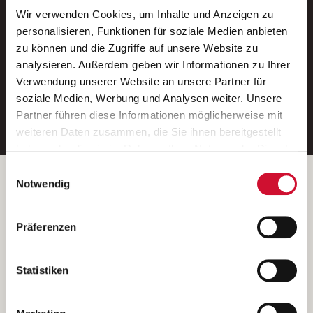
Wir verwenden Cookies, um Inhalte und Anzeigen zu
Neue Stellen per E-Mail.
personalisieren, Funktionen für soziale Medien anbieten
zu können und die Zugriffe auf unsere Website zu
Ein kostenloser Service von AWO
analysieren. Außerdem geben wir Informationen zu Ihrer
Jobs.
Verwendung unserer Website an unsere Partner für
soziale Medien, Werbung und Analysen weiter. Unsere
E-Mail-Adresse eintragen
Partner führen diese Informationen möglicherweise mit
weiteren Daten zusammen, die Sie ihnen bereitgestellt
haben oder die sie im Rahmen Ihrer Nutzung der Dienste
gesammelt haben.
Einwilligungsauswahl
Wenn Sie auf „Cookies zulassen“ klicken, so stimmen
Betreiber der Webseite
Notwendig
Sie der Speicherung sämtlicher Cookies zu. Sie können
Garitz Bewirtschaftungsbetriebe GmbH
Ihre Einwilligung selbstverständlich jederzeit widerrufen,
Kantstraße 45a
Präferenzen
indem Sie die Cookie-Einstellungen aufrufen und diese
97074 Würzburg
abändern. Weitere Informationen finden Sie in
(Ein Tochterunternehmen des AWO Bezirksverbandes Unterfranken
unserer
Datenschutzerklärung
.
Statistiken
e.V.)
Bitte senden Sie an diese Anschrift keine Bewerbungen.