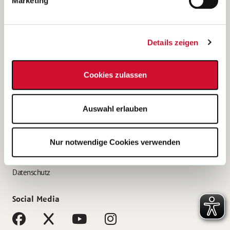
Marketing
Bewerbungstipps
Bewerbung als Altenpfleger*in
Details zeigen
Bewerbung als Krankenpfleger*in
Bewerbung als Altenpflegehelfer*in
Cookies zulassen
Bewerbung als Erzieher*in
Service
Auswahl erlauben
AWO Gliederungen nach Bundesland
Stellenangebote nach Bundesländern
Nur notwendige Cookies verwenden
Sitemap
Impressum
Datenschutz
Social Media