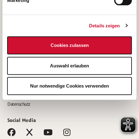
Marketing
Bewerbungstipps
Bewerbung als Altenpfleger*in
Details zeigen
Bewerbung als Krankenpfleger*in
Bewerbung als Altenpflegehelfer*in
Cookies zulassen
Bewerbung als Erzieher*in
Service
Auswahl erlauben
AWO Gliederungen nach Bundesland
Stellenangebote nach Bundesländern
Nur notwendige Cookies verwenden
Sitemap
Impressum
Datenschutz
Social Media