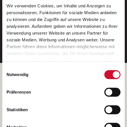
Wir verwenden Cookies, um Inhalte und Anzeigen zu
Neue Stellen per E-Mail.
personalisieren, Funktionen für soziale Medien anbieten
zu können und die Zugriffe auf unsere Website zu
Ein kostenloser Service von AWO
analysieren. Außerdem geben wir Informationen zu Ihrer
Jobs.
Verwendung unserer Website an unsere Partner für
soziale Medien, Werbung und Analysen weiter. Unsere
E-Mail-Adresse eintragen
Partner führen diese Informationen möglicherweise mit
weiteren Daten zusammen, die Sie ihnen bereitgestellt
haben oder die sie im Rahmen Ihrer Nutzung der Dienste
gesammelt haben.
Einwilligungsauswahl
Wenn Sie auf „Cookies zulassen“ klicken, so stimmen
Betreiber der Webseite
Notwendig
Sie der Speicherung sämtlicher Cookies zu. Sie können
Garitz Bewirtschaftungsbetriebe GmbH
Ihre Einwilligung selbstverständlich jederzeit widerrufen,
Kantstraße 45a
Präferenzen
indem Sie die Cookie-Einstellungen aufrufen und diese
97074 Würzburg
abändern. Weitere Informationen finden Sie in
(Ein Tochterunternehmen des AWO Bezirksverbandes Unterfranken
unserer
Datenschutzerklärung
.
Statistiken
e.V.)
Bitte senden Sie an diese Anschrift keine Bewerbungen.