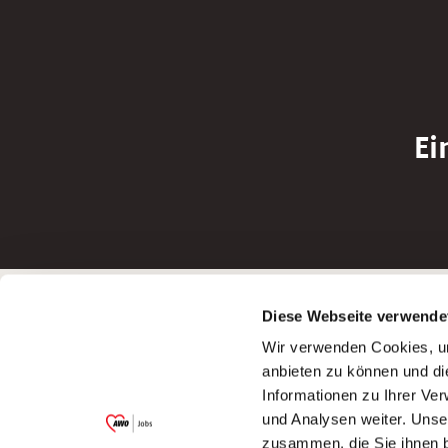
Ei
Betreiber der Webseite
Bewerbun
Diese Webseite verwende
Garitz Bewirtschaftungsbetriebe GmbH
Bewerbung a
Wir verwenden Cookies, um
Kantstraße 45a
Bewerbung a
anbieten zu können und di
97074 Würzburg
Bewerbung a
Informationen zu Ihrer Ve
(Ein Tochterunternehmen des AWO
Bewerbung a
und Analysen weiter. Unse
Bezirksverbandes Unterfranken e.V.)
zusammen, die Sie ihnen b