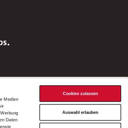
bs.
Social Media
Cookies zulassen
d
le Medien
rn
ir
Bei Fragen zu einer Stellenausschreibung
Auswahl erlauben
, Werbung
wenden Sie sich bitte an die*den in der
ren Daten
Stellenausschreibung genannte*n
ienste