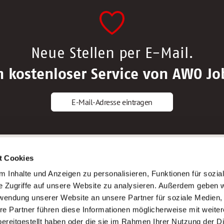
Neue Stellen per E-Mail.
n kostenloser Service von AWO Jo
E-Mail-Adresse eintragen
gstipps
Service
t Cookies
ls Altenpfleger*in
AWO Gliederungen nach Bundeslan
 Inhalte und Anzeigen zu personalisieren, Funktionen für sozia
ls Krankenpfleger*in
Stellenangebote nach Bundeslände
e Zugriffe auf unsere Website zu analysieren. Außerdem geben w
ls Altenpflegehelfer*in
Sitemap
rwendung unserer Website an unsere Partner für soziale Medien
ls Erzieher*in
Impressum
re Partner führen diese Informationen möglicherweise mit weite
Datenschutz
ereitgestellt haben oder die sie im Rahmen Ihrer Nutzung der D