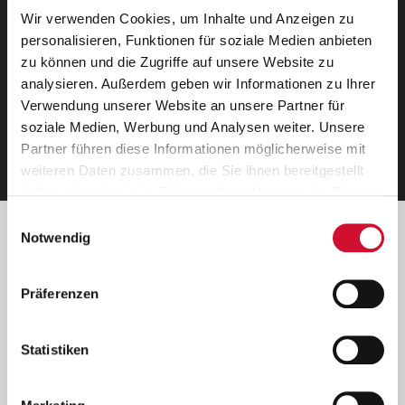
Wir verwenden Cookies, um Inhalte und Anzeigen zu
Neue Stellen per E-Mail.
personalisieren, Funktionen für soziale Medien anbieten
zu können und die Zugriffe auf unsere Website zu
Ein kostenloser Service von AWO
analysieren. Außerdem geben wir Informationen zu Ihrer
Jobs.
Verwendung unserer Website an unsere Partner für
soziale Medien, Werbung und Analysen weiter. Unsere
E-Mail-Adresse eintragen
Partner führen diese Informationen möglicherweise mit
weiteren Daten zusammen, die Sie ihnen bereitgestellt
haben oder die sie im Rahmen Ihrer Nutzung der Dienste
gesammelt haben.
Einwilligungsauswahl
Wenn Sie auf „Cookies zulassen“ klicken, so stimmen
Betreiber der Webseite
Notwendig
Sie der Speicherung sämtlicher Cookies zu. Sie können
Garitz Bewirtschaftungsbetriebe GmbH
Ihre Einwilligung selbstverständlich jederzeit widerrufen,
Kantstraße 45a
Präferenzen
indem Sie die Cookie-Einstellungen aufrufen und diese
97074 Würzburg
abändern. Weitere Informationen finden Sie in
(Ein Tochterunternehmen des AWO Bezirksverbandes Unterfranken
unserer
Datenschutzerklärung
.
Statistiken
e.V.)
Bitte senden Sie an diese Anschrift keine Bewerbungen.