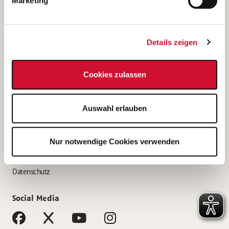
Marketing
Bewerbungstipps
Bewerbung als Altenpfleger*in
Details zeigen
Bewerbung als Krankenpfleger*in
Bewerbung als Altenpflegehelfer*in
Cookies zulassen
Bewerbung als Erzieher*in
Service
Auswahl erlauben
AWO Gliederungen nach Bundesland
Stellenangebote nach Bundesländern
Nur notwendige Cookies verwenden
Sitemap
Impressum
Datenschutz
Social Media