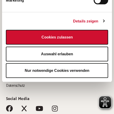
Marketing
Bewerbungstipps
Bewerbung als Altenpfleger*in
Details zeigen
Bewerbung als Krankenpfleger*in
Bewerbung als Altenpflegehelfer*in
Cookies zulassen
Bewerbung als Erzieher*in
Service
Auswahl erlauben
AWO Gliederungen nach Bundesland
Stellenangebote nach Bundesländern
Nur notwendige Cookies verwenden
Sitemap
Impressum
Datenschutz
Social Media