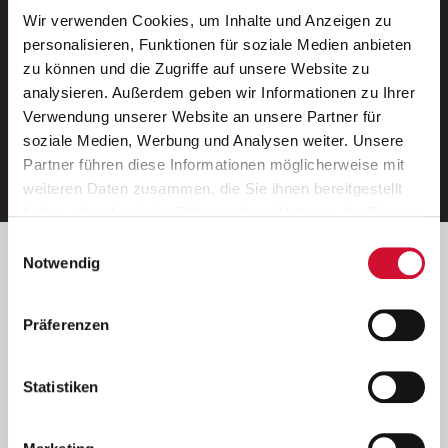
Wir verwenden Cookies, um Inhalte und Anzeigen zu
Neue Stellen per E-Mail.
personalisieren, Funktionen für soziale Medien anbieten
zu können und die Zugriffe auf unsere Website zu
Ein kostenloser Service von AWO
analysieren. Außerdem geben wir Informationen zu Ihrer
Jobs.
Verwendung unserer Website an unsere Partner für
soziale Medien, Werbung und Analysen weiter. Unsere
E-Mail-Adresse eintragen
Partner führen diese Informationen möglicherweise mit
weiteren Daten zusammen, die Sie ihnen bereitgestellt
haben oder die sie im Rahmen Ihrer Nutzung der Dienste
gesammelt haben.
Einwilligungsauswahl
Wenn Sie auf „Cookies zulassen“ klicken, so stimmen
Betreiber der Webseite
Notwendig
Sie der Speicherung sämtlicher Cookies zu. Sie können
Garitz Bewirtschaftungsbetriebe GmbH
Ihre Einwilligung selbstverständlich jederzeit widerrufen,
Kantstraße 45a
Präferenzen
indem Sie die Cookie-Einstellungen aufrufen und diese
97074 Würzburg
abändern. Weitere Informationen finden Sie in
(Ein Tochterunternehmen des AWO Bezirksverbandes Unterfranken
unserer
Datenschutzerklärung
.
Statistiken
e.V.)
Bitte senden Sie an diese Anschrift keine Bewerbungen.