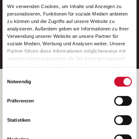
Wir verwenden Cookies, um Inhalte und Anzeigen zu
Neue Stellen per E-Mail.
personalisieren, Funktionen für soziale Medien anbieten
zu können und die Zugriffe auf unsere Website zu
Ein kostenloser Service von AWO
analysieren. Außerdem geben wir Informationen zu Ihrer
Jobs.
Verwendung unserer Website an unsere Partner für
soziale Medien, Werbung und Analysen weiter. Unsere
E-Mail-Adresse eintragen
Partner führen diese Informationen möglicherweise mit
weiteren Daten zusammen, die Sie ihnen bereitgestellt
haben oder die sie im Rahmen Ihrer Nutzung der Dienste
gesammelt haben.
Einwilligungsauswahl
Wenn Sie auf „Cookies zulassen“ klicken, so stimmen
Betreiber der Webseite
Notwendig
Sie der Speicherung sämtlicher Cookies zu. Sie können
Garitz Bewirtschaftungsbetriebe GmbH
Ihre Einwilligung selbstverständlich jederzeit widerrufen,
Kantstraße 45a
Präferenzen
indem Sie die Cookie-Einstellungen aufrufen und diese
97074 Würzburg
abändern. Weitere Informationen finden Sie in
(Ein Tochterunternehmen des AWO Bezirksverbandes Unterfranken
unserer
Datenschutzerklärung
.
Statistiken
e.V.)
Bitte senden Sie an diese Anschrift keine Bewerbungen.