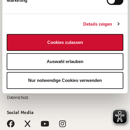
Marketing
Bewerbungstipps
Bewerbung als Altenpfleger*in
Details zeigen
Bewerbung als Krankenpfleger*in
Bewerbung als Altenpflegehelfer*in
Cookies zulassen
Bewerbung als Erzieher*in
Service
Auswahl erlauben
AWO Gliederungen nach Bundesland
Stellenangebote nach Bundesländern
Nur notwendige Cookies verwenden
Sitemap
Impressum
Datenschutz
Social Media