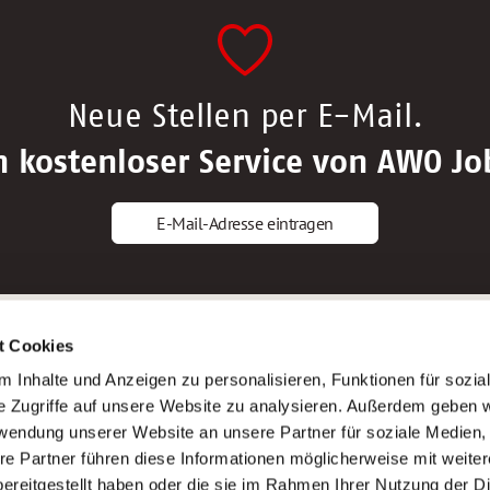
Neue Stellen per E-Mail.
n kostenloser Service von AWO Jo
E-Mail-Adresse eintragen
gstipps
Service
t Cookies
ls Altenpfleger*in
AWO Gliederungen nach Bundeslan
 Inhalte und Anzeigen zu personalisieren, Funktionen für sozia
ls Krankenpfleger*in
Stellenangebote nach Bundeslände
e Zugriffe auf unsere Website zu analysieren. Außerdem geben w
ls Altenpflegehelfer*in
Sitemap
rwendung unserer Website an unsere Partner für soziale Medien
ls Erzieher*in
Impressum
re Partner führen diese Informationen möglicherweise mit weite
Datenschutz
ereitgestellt haben oder die sie im Rahmen Ihrer Nutzung der D