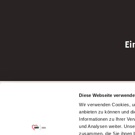
Ei
Betreiber der Webseite
Bewerbun
Diese Webseite verwende
Garitz Bewirtschaftungsbetriebe GmbH
Bewerbung a
Wir verwenden Cookies, um
Kantstraße 45a
Bewerbung a
anbieten zu können und di
97074 Würzburg
Bewerbung a
Informationen zu Ihrer Ve
(Ein Tochterunternehmen des AWO
Bewerbung a
und Analysen weiter. Unse
Bezirksverbandes Unterfranken e.V.)
zusammen, die Sie ihnen b