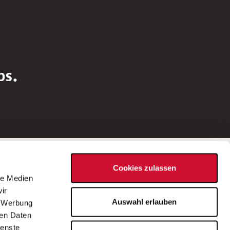
bs.
Social Media
Cookies zulassen
d
le Medien
rn
ir
Bei Fragen zu einer Stellenausschreibung
Auswahl erlauben
, Werbung
wenden Sie sich bitte an die*den in der
ren Daten
Stellenausschreibung genannte*n
ienste