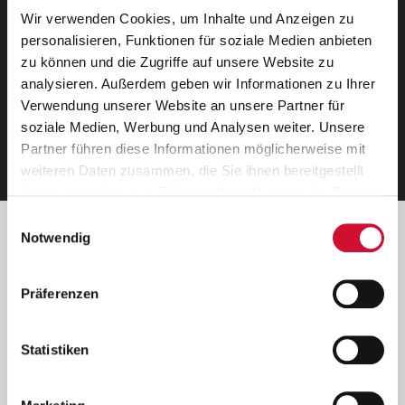
Wir verwenden Cookies, um Inhalte und Anzeigen zu
Neue Stellen per E-Mail.
personalisieren, Funktionen für soziale Medien anbieten
zu können und die Zugriffe auf unsere Website zu
Ein kostenloser Service von AWO
analysieren. Außerdem geben wir Informationen zu Ihrer
Jobs.
Verwendung unserer Website an unsere Partner für
soziale Medien, Werbung und Analysen weiter. Unsere
E-Mail-Adresse eintragen
Partner führen diese Informationen möglicherweise mit
weiteren Daten zusammen, die Sie ihnen bereitgestellt
haben oder die sie im Rahmen Ihrer Nutzung der Dienste
gesammelt haben.
Einwilligungsauswahl
Wenn Sie auf „Cookies zulassen“ klicken, so stimmen
Betreiber der Webseite
Notwendig
Sie der Speicherung sämtlicher Cookies zu. Sie können
Garitz Bewirtschaftungsbetriebe GmbH
Ihre Einwilligung selbstverständlich jederzeit widerrufen,
Kantstraße 45a
Präferenzen
indem Sie die Cookie-Einstellungen aufrufen und diese
97074 Würzburg
abändern. Weitere Informationen finden Sie in
(Ein Tochterunternehmen des AWO Bezirksverbandes Unterfranken
unserer
Datenschutzerklärung
.
Statistiken
e.V.)
Bitte senden Sie an diese Anschrift keine Bewerbungen.