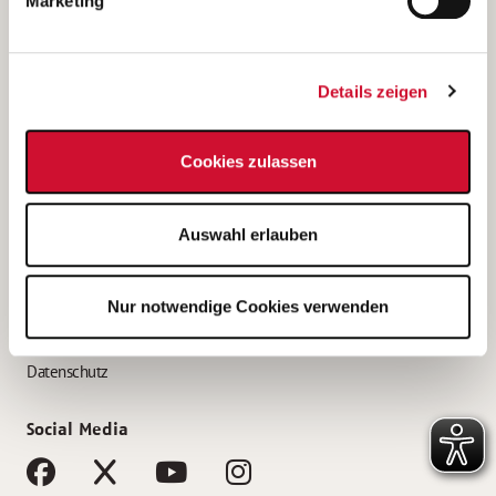
Marketing
Bewerbungstipps
Bewerbung als Altenpfleger*in
Details zeigen
Bewerbung als Krankenpfleger*in
Bewerbung als Altenpflegehelfer*in
Cookies zulassen
Bewerbung als Erzieher*in
Service
Auswahl erlauben
AWO Gliederungen nach Bundesland
Stellenangebote nach Bundesländern
Nur notwendige Cookies verwenden
Sitemap
Impressum
Datenschutz
Social Media