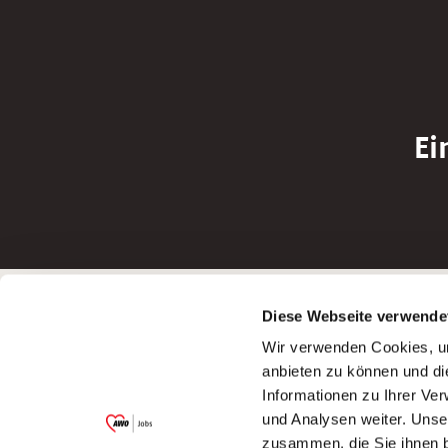
Ei
Betreiber der Webseite
Bewerbun
Diese Webseite verwende
Garitz Bewirtschaftungsbetriebe GmbH
Bewerbung a
Wir verwenden Cookies, um
Kantstraße 45a
Bewerbung a
anbieten zu können und di
97074 Würzburg
Bewerbung a
Informationen zu Ihrer Ve
(Ein Tochterunternehmen des AWO
Bewerbung a
und Analysen weiter. Unse
Bezirksverbandes Unterfranken e.V.)
zusammen, die Sie ihnen b