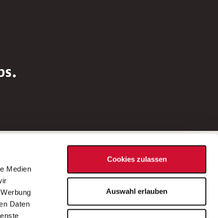
bs.
Social Media
Cookies zulassen
d
le Medien
rn
ir
Bei Fragen zu einer Stellenausschreibung
Auswahl erlauben
, Werbung
wenden Sie sich bitte an die*den in der
ren Daten
Stellenausschreibung genannte*n
ienste