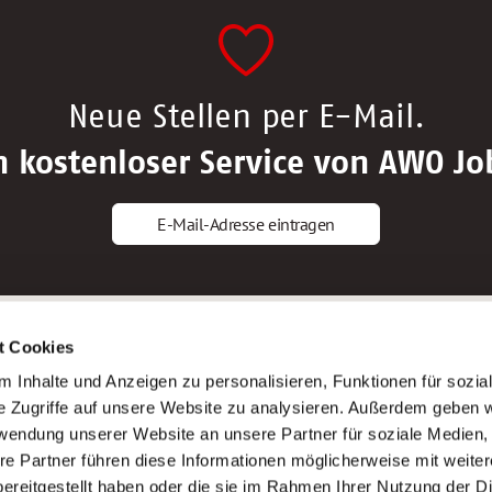
Neue Stellen per E-Mail.
n kostenloser Service von AWO Jo
E-Mail-Adresse eintragen
gstipps
Service
t Cookies
ls Altenpfleger*in
AWO Gliederungen nach Bundeslan
 Inhalte und Anzeigen zu personalisieren, Funktionen für sozia
ls Krankenpfleger*in
Stellenangebote nach Bundeslände
e Zugriffe auf unsere Website zu analysieren. Außerdem geben w
ls Altenpflegehelfer*in
Sitemap
rwendung unserer Website an unsere Partner für soziale Medien
ls Erzieher*in
Impressum
re Partner führen diese Informationen möglicherweise mit weite
Datenschutz
ereitgestellt haben oder die sie im Rahmen Ihrer Nutzung der D