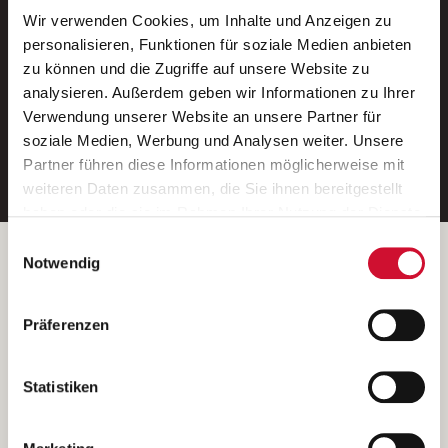
Wir verwenden Cookies, um Inhalte und Anzeigen zu
Neue Stellen per E-Mail.
personalisieren, Funktionen für soziale Medien anbieten
zu können und die Zugriffe auf unsere Website zu
Ein kostenloser Service von AWO
analysieren. Außerdem geben wir Informationen zu Ihrer
Jobs.
Verwendung unserer Website an unsere Partner für
soziale Medien, Werbung und Analysen weiter. Unsere
E-Mail-Adresse eintragen
Partner führen diese Informationen möglicherweise mit
weiteren Daten zusammen, die Sie ihnen bereitgestellt
haben oder die sie im Rahmen Ihrer Nutzung der Dienste
gesammelt haben.
Einwilligungsauswahl
Wenn Sie auf „Cookies zulassen“ klicken, so stimmen
Betreiber der Webseite
Notwendig
Sie der Speicherung sämtlicher Cookies zu. Sie können
Garitz Bewirtschaftungsbetriebe GmbH
Ihre Einwilligung selbstverständlich jederzeit widerrufen,
Kantstraße 45a
Präferenzen
indem Sie die Cookie-Einstellungen aufrufen und diese
97074 Würzburg
abändern. Weitere Informationen finden Sie in
(Ein Tochterunternehmen des AWO Bezirksverbandes Unterfranken
unserer
Datenschutzerklärung
.
Statistiken
e.V.)
Bitte senden Sie an diese Anschrift keine Bewerbungen.