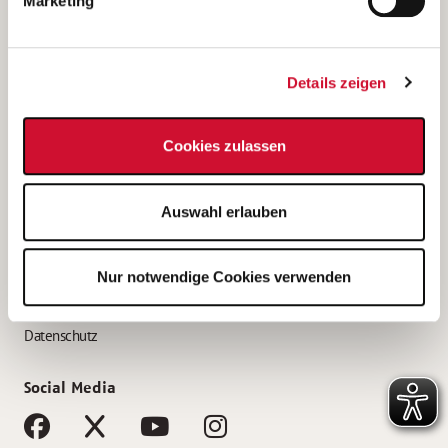
Marketing
Bewerbungstipps
Bewerbung als Altenpfleger*in
Details zeigen
Bewerbung als Krankenpfleger*in
Bewerbung als Altenpflegehelfer*in
Cookies zulassen
Bewerbung als Erzieher*in
Service
Auswahl erlauben
AWO Gliederungen nach Bundesland
Stellenangebote nach Bundesländern
Nur notwendige Cookies verwenden
Sitemap
Impressum
Datenschutz
Social Media