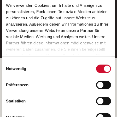
Wir verwenden Cookies, um Inhalte und Anzeigen zu
Neue Stellen per E-Mail.
personalisieren, Funktionen für soziale Medien anbieten
zu können und die Zugriffe auf unsere Website zu
Ein kostenloser Service von AWO
analysieren. Außerdem geben wir Informationen zu Ihrer
Jobs.
Verwendung unserer Website an unsere Partner für
soziale Medien, Werbung und Analysen weiter. Unsere
E-Mail-Adresse eintragen
Partner führen diese Informationen möglicherweise mit
weiteren Daten zusammen, die Sie ihnen bereitgestellt
haben oder die sie im Rahmen Ihrer Nutzung der Dienste
gesammelt haben.
Einwilligungsauswahl
Wenn Sie auf „Cookies zulassen“ klicken, so stimmen
Betreiber der Webseite
Notwendig
Sie der Speicherung sämtlicher Cookies zu. Sie können
Garitz Bewirtschaftungsbetriebe GmbH
Ihre Einwilligung selbstverständlich jederzeit widerrufen,
Kantstraße 45a
Präferenzen
indem Sie die Cookie-Einstellungen aufrufen und diese
97074 Würzburg
abändern. Weitere Informationen finden Sie in
(Ein Tochterunternehmen des AWO Bezirksverbandes Unterfranken
unserer
Datenschutzerklärung
.
Statistiken
e.V.)
Bitte senden Sie an diese Anschrift keine Bewerbungen.