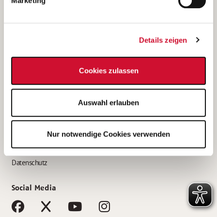
Marketing
Bewerbungstipps
Bewerbung als Altenpfleger*in
Details zeigen
Bewerbung als Krankenpfleger*in
Bewerbung als Altenpflegehelfer*in
Cookies zulassen
Bewerbung als Erzieher*in
Service
Auswahl erlauben
AWO Gliederungen nach Bundesland
Stellenangebote nach Bundesländern
Nur notwendige Cookies verwenden
Sitemap
Impressum
Datenschutz
Social Media