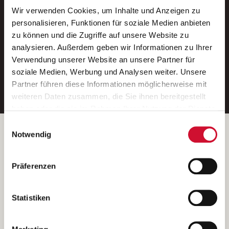
Wir verwenden Cookies, um Inhalte und Anzeigen zu
Neue Stellen per E-Mail.
personalisieren, Funktionen für soziale Medien anbieten
zu können und die Zugriffe auf unsere Website zu
Ein kostenloser Service von AWO
analysieren. Außerdem geben wir Informationen zu Ihrer
Jobs.
Verwendung unserer Website an unsere Partner für
soziale Medien, Werbung und Analysen weiter. Unsere
E-Mail-Adresse eintragen
Partner führen diese Informationen möglicherweise mit
weiteren Daten zusammen, die Sie ihnen bereitgestellt
haben oder die sie im Rahmen Ihrer Nutzung der Dienste
gesammelt haben.
Einwilligungsauswahl
Wenn Sie auf „Cookies zulassen“ klicken, so stimmen
Betreiber der Webseite
Notwendig
Sie der Speicherung sämtlicher Cookies zu. Sie können
Garitz Bewirtschaftungsbetriebe GmbH
Ihre Einwilligung selbstverständlich jederzeit widerrufen,
Kantstraße 45a
Präferenzen
indem Sie die Cookie-Einstellungen aufrufen und diese
97074 Würzburg
abändern. Weitere Informationen finden Sie in
(Ein Tochterunternehmen des AWO Bezirksverbandes Unterfranken
unserer
Datenschutzerklärung
.
Statistiken
e.V.)
Bitte senden Sie an diese Anschrift keine Bewerbungen.