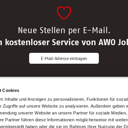
Neue Stellen per E-Mail.
n kostenloser Service von AWO Jo
E-Mail-Adresse eintragen
gstipps
Service
t Cookies
ls Altenpfleger*in
AWO Gliederungen nach Bundeslan
 Inhalte und Anzeigen zu personalisieren, Funktionen für sozia
ls Krankenpfleger*in
Stellenangebote nach Bundeslände
e Zugriffe auf unsere Website zu analysieren. Außerdem geben w
ls Altenpflegehelfer*in
Sitemap
rwendung unserer Website an unsere Partner für soziale Medien
ls Erzieher*in
Impressum
re Partner führen diese Informationen möglicherweise mit weite
Datenschutz
ereitgestellt haben oder die sie im Rahmen Ihrer Nutzung der D