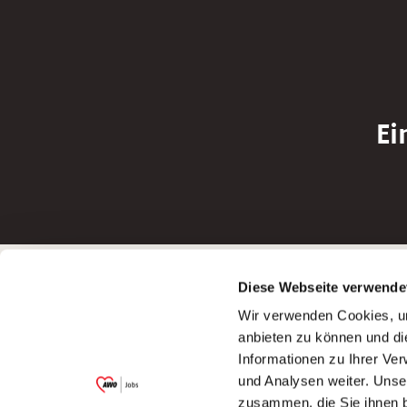
Ei
Betreiber der Webseite
Bewerbun
Diese Webseite verwende
Garitz Bewirtschaftungsbetriebe GmbH
Bewerbung a
Wir verwenden Cookies, um
Kantstraße 45a
Bewerbung a
anbieten zu können und di
97074 Würzburg
Bewerbung a
Informationen zu Ihrer Ve
(Ein Tochterunternehmen des AWO
Bewerbung a
und Analysen weiter. Unse
Bezirksverbandes Unterfranken e.V.)
zusammen, die Sie ihnen b