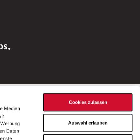
bs.
Social Media
Cookies zulassen
d
le Medien
rn
ir
Bei Fragen zu einer Stellenausschreibung
Auswahl erlauben
, Werbung
wenden Sie sich bitte an die*den in der
ren Daten
Stellenausschreibung genannte*n
ienste