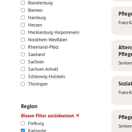
Brandenburg
Bremen
Pfleg
Hamburg
Franz-K
Hessen
Mecklenburg-Vorpommern
Nordrhein-Westfalen
Rheinland-Pfalz
Alten
Saarland
Pfleg
Sachsen
Senior
Sachsen-Anhalt
Schleswig-Holstein
Thüringen
Sozia
Franz-K
Region
Diesen Filter zurücksetzen
Pfleg
Freiburg
Senior
Karlsruhe