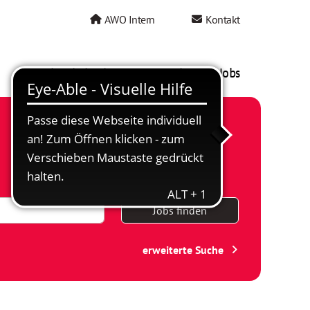
AWO Intern
Kontakt
AWO als Arbeitgeber
Mein AWO Jobs
Jobs finden
erweiterte Suche