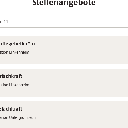
Stellenangebote
on 11
pflegehelfer*in
tation Linkenheim
efachkraft
tation Linkenheim
efachkraft
tation Untergrombach