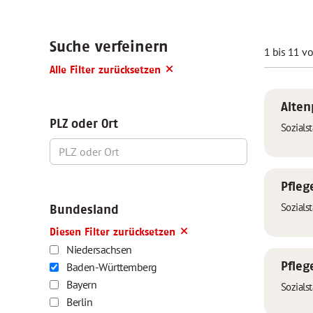
Suche verfeinern
1 bis 11 v
Alle Filter zurücksetzen
Alten
PLZ oder Ort
Sozials
Pfleg
Sozials
Bundesland
Diesen Filter zurücksetzen
Niedersachsen
Baden-Württemberg
Pfleg
Bayern
Sozials
Berlin