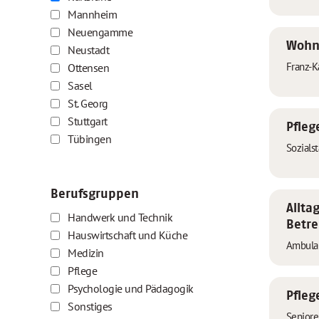
Mannheim
Neuengamme
Wohnb
Neustadt
Franz-K
Ottensen
Sasel
St. Georg
Stuttgart
Pfleg
Tübingen
Sozials
Berufsgruppen
Allta
Handwerk und Technik
Betre
Hauswirtschaft und Küche
Ambula
Medizin
Pflege
Psychologie und Pädagogik
Pfleg
Sonstiges
Senior