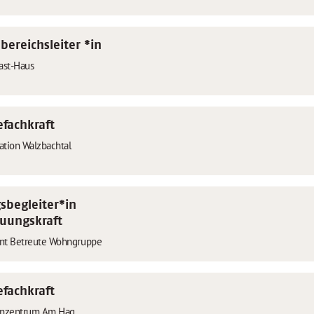
ereichsleiter *in
ast-Haus
efachkraft
tation Walzbachtal
gsbegleiter*in
uungskraft
nt Betreute Wohngruppe
efachkraft
enzentrum Am Hag