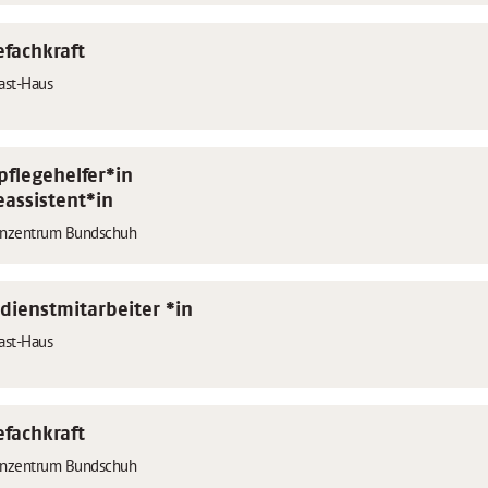
efachkraft
ast-Haus
pflegehelfer*in
eassistent*in
enzentrum Bundschuh
ldienstmitarbeiter *in
ast-Haus
efachkraft
enzentrum Bundschuh