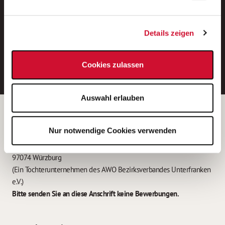
Neue Stellen per E-Mail.
Ein kostenloser Service von AWO
Details zeigen
Jobs.
E-Mail-Adresse eintragen
Cookies zulassen
Auswahl erlauben
Betreiber der Webseite
Nur notwendige Cookies verwenden
Garitz Bewirtschaftungsbetriebe GmbH
Kantstraße 45a
97074 Würzburg
(Ein Tochterunternehmen des AWO Bezirksverbandes Unterfranken
e.V.)
Bitte senden Sie an diese Anschrift keine Bewerbungen.