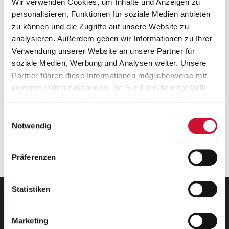
Wir verwenden Cookies, um Inhalte und Anzeigen zu
personalisieren, Funktionen für soziale Medien anbieten
6 km
zu können und die Zugriffe auf unsere Website zu
analysieren. Außerdem geben wir Informationen zu Ihrer
Verwendung unserer Website an unsere Partner für
Auszubildende*r zur*m
soziale Medien, Werbung und Analysen weiter. Unsere
Heilerziehungspfleger*in
Partner führen diese Informationen möglicherweise mit
AWO Sozialzentrum Jung und Alt
weiteren Daten zusammen, die Sie ihnen bereitgestellt
97084 Würzburg
haben oder die sie im Rahmen Ihrer Nutzung der Dienste
gesammelt haben.
01.09.2025
Einwilligungsauswahl
Wenn Sie auf „Cookies zulassen“ klicken, so stimmen
Notwendig
6 km
Sie der Speicherung sämtlicher Cookies zu. Sie können
Ihre Einwilligung selbstverständlich jederzeit widerrufen,
Präferenzen
indem Sie die Cookie-Einstellungen aufrufen und diese
abändern. Weitere Informationen finden Sie in
unserer
Datenschutzerklärung
.
Statistiken
Marketing