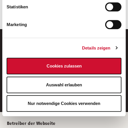
unserer
Datenschutzerklärung
.
5 km
Statistiken
Marketing
Details zeigen
Neue Stellen per E-Mail.
Cookies zulassen
Ein kostenloser Service von AWO
Jobs.
Auswahl erlauben
E-Mail-Adresse eintragen
Nur notwendige Cookies verwenden
Betreiber der Webseite