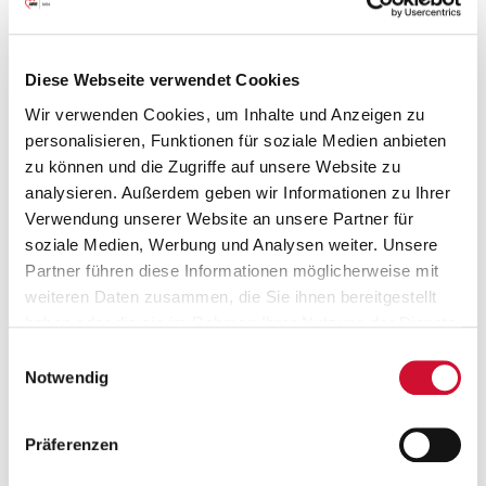
ab sofort
2 km
Diese Webseite verwendet Cookies
Wir verwenden Cookies, um Inhalte und Anzeigen zu
personalisieren, Funktionen für soziale Medien anbieten
Reinigungskraft
zu können und die Zugriffe auf unsere Website zu
Kinderhaus "Im Wiesengrund"
analysieren. Außerdem geben wir Informationen zu Ihrer
97204 Höchberg
Verwendung unserer Website an unsere Partner für
ab sofort
soziale Medien, Werbung und Analysen weiter. Unsere
Partner führen diese Informationen möglicherweise mit
5 km
weiteren Daten zusammen, die Sie ihnen bereitgestellt
haben oder die sie im Rahmen Ihrer Nutzung der Dienste
gesammelt haben.
Einwilligungsauswahl
Leiter*in einer Kindertagesstätte
Wenn Sie auf „Cookies zulassen“ klicken, so stimmen
Notwendig
Das STARKE KINDERhaus der AWO Veitshöchheim
Sie der Speicherung sämtlicher Cookies zu. Sie können
97209 Veitshöchheim
Ihre Einwilligung selbstverständlich jederzeit widerrufen,
Präferenzen
indem Sie die Cookie-Einstellungen aufrufen und diese
nächstmöglichen Zeitpunkt
abändern. Weitere Informationen finden Sie in