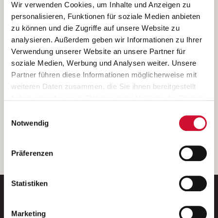
Ich bin damit einverstanden, dass meine personenbezogenen Daten
Wir verwenden Cookies, um Inhalte und Anzeigen zu
ausschließlich zum Zweck der Durchführung der Kontaktanfrage
personalisieren, Funktionen für soziale Medien anbieten
verarbeitet, auf IT- Systemen der Garitz Bewirtschaftungsbetriebe
zu können und die Zugriffe auf unsere Website zu
GmbH, Heinrich-von-Kleist-Straße 2, 97688 Bad Kissingen
analysieren. Außerdem geben wir Informationen zu Ihrer
(Betreiber) gespeichert und an die für das Stellenangebot
Verwendung unserer Website an unsere Partner für
verantwortliche Stelle zur Kontaktaufnahme weitergegeben
soziale Medien, Werbung und Analysen weiter. Unsere
werden.
Partner führen diese Informationen möglicherweise mit
Diese Einwilligungserklärung kann ich jederzeit gegenüber dem
weiteren Daten zusammen, die Sie ihnen bereitgestellt
Betreiber unter den im
Impressum
genannten Kontaktdaten
haben oder die sie im Rahmen Ihrer Nutzung der Dienste
widerrufen.
gesammelt haben.
Einwilligungsauswahl
Weitere Details können Sie der
Datenschutzerklärung
entnehmen.
Wenn Sie auf „Cookies zulassen“ klicken, so stimmen
Notwendig
Sie der Speicherung sämtlicher Cookies zu. Sie können
Ihre Einwilligung selbstverständlich jederzeit widerrufen,
weiter
Präferenzen
indem Sie die Cookie-Einstellungen aufrufen und diese
abändern. Weitere Informationen finden Sie in
unserer
Datenschutzerklärung
.
Statistiken
Marketing