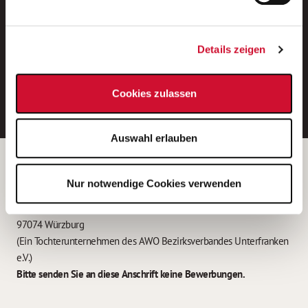
Neue Stellen per E-Mail.
Ein kostenloser Service von AWO
Details zeigen
Jobs.
E-Mail-Adresse eintragen
Cookies zulassen
Auswahl erlauben
Betreiber der Webseite
Nur notwendige Cookies verwenden
Garitz Bewirtschaftungsbetriebe GmbH
Kantstraße 45a
97074 Würzburg
(Ein Tochterunternehmen des AWO Bezirksverbandes Unterfranken
e.V.)
Bitte senden Sie an diese Anschrift keine Bewerbungen.