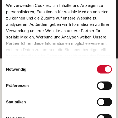
Wir verwenden Cookies, um Inhalte und Anzeigen zu
Neue Stellen per E-Mail.
personalisieren, Funktionen für soziale Medien anbieten
zu können und die Zugriffe auf unsere Website zu
Ein kostenloser Service von AWO
analysieren. Außerdem geben wir Informationen zu Ihrer
Jobs.
Verwendung unserer Website an unsere Partner für
soziale Medien, Werbung und Analysen weiter. Unsere
E-Mail-Adresse eintragen
Partner führen diese Informationen möglicherweise mit
weiteren Daten zusammen, die Sie ihnen bereitgestellt
haben oder die sie im Rahmen Ihrer Nutzung der Dienste
gesammelt haben.
Einwilligungsauswahl
Wenn Sie auf „Cookies zulassen“ klicken, so stimmen
Betreiber der Webseite
Notwendig
Sie der Speicherung sämtlicher Cookies zu. Sie können
Garitz Bewirtschaftungsbetriebe GmbH
Ihre Einwilligung selbstverständlich jederzeit widerrufen,
Kantstraße 45a
Präferenzen
indem Sie die Cookie-Einstellungen aufrufen und diese
97074 Würzburg
abändern. Weitere Informationen finden Sie in
(Ein Tochterunternehmen des AWO Bezirksverbandes Unterfranken
unserer
Datenschutzerklärung
.
Statistiken
e.V.)
Bitte senden Sie an diese Anschrift keine Bewerbungen.