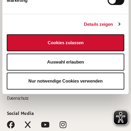
Marketing
Bewerbungstipps
Bewerbung als Altenpfleger*in
Details zeigen
Bewerbung als Krankenpfleger*in
Bewerbung als Altenpflegehelfer*in
Cookies zulassen
Bewerbung als Erzieher*in
Service
Auswahl erlauben
AWO Gliederungen nach Bundesland
Stellenangebote nach Bundesländern
Nur notwendige Cookies verwenden
Sitemap
Impressum
Datenschutz
Social Media