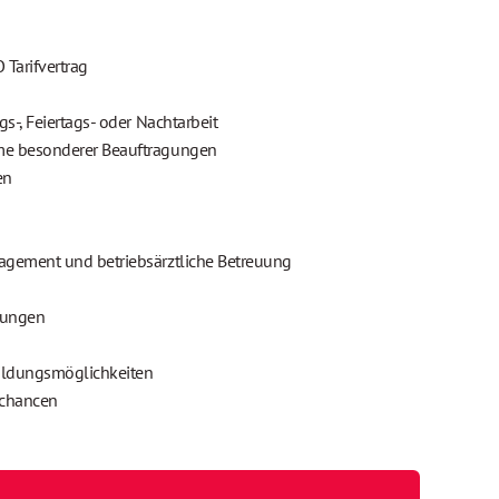
 Tarifvertrag
s-, Feiertags- oder Nachtarbeit
me besonderer Beauftragungen
en
agement und betriebsärztliche Betreuung
lungen
bildungsmöglichkeiten
schancen