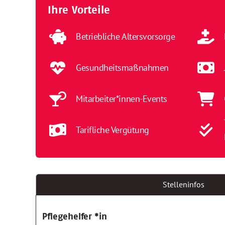
Ihre Vorteile
Betriebliche Altersvorsorge
Gesundheitsmaßnahmen
Mitarbeiter*innen-Events
Tarifliche Vergütung
Stelleninfos
Pflegehelfer *in