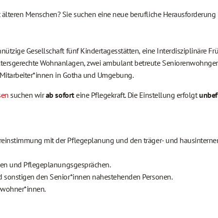
lteren Menschen? Sie suchen eine neue berufliche Herausforderung in
zige Gesellschaft fünf Kindertagesstätten, eine Interdisziplinäre Früh
tersgerechte Wohnanlagen, zwei ambulant betreute Seniorenwohngem
 Mitarbeiter*innen in Gotha und Umgebung.
sen
suchen wir
ab sofort
eine Pflegekraft. Die Einstellung erfolgt
unbef
einstimmung mit der Pflegeplanung und den träger- und hausinterne
ungen und Pflegeplanungsgesprächen.
nd sonstigen den Senior*innen nahestehenden Personen.
ewohner*innen.