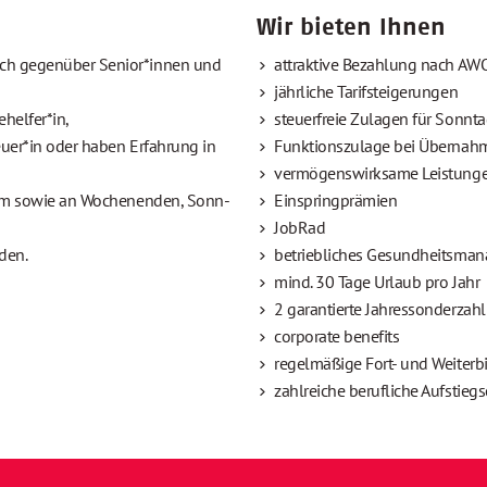
Wir bieten Ihnen
sch gegenüber Senior*innen und
attraktive Bezahlung nach AWO
jährliche Tarifsteigerungen
helfer*in,
steuerfreie Zulagen für Sonntag
euer*in oder haben Erfahrung in
Funktionszulage bei Übernah
vermögenswirksame Leistung
ystem sowie an Wochenenden, Sonn-
Einspringprämien
JobRad
lden.
betriebliches Gesundheitsman
mind. 30 Tage Urlaub pro Jahr
2 garantierte Jahressonderzah
corporate benefits
regelmäßige Fort- und Weiter
zahlreiche berufliche Aufstieg