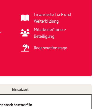
Finanzierte Fort- und
Weiterbildung
Mitarbeiter*innen-
e
Beteiligung
Regenerationstage
Einsatzort
nsprechpartner*in