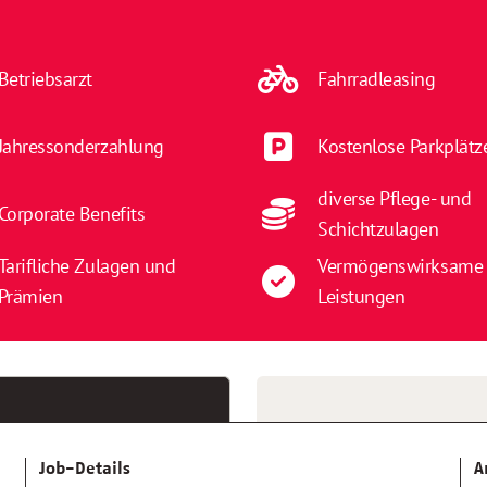
Betriebsarzt
Fahrradleasing
Jahressonderzahlung
Kostenlose Parkplätz
diverse Pflege- und
Corporate Benefits
Schichtzulagen
Tarifliche Zulagen und
Vermögenswirksame
Prämien
Leistungen
Job-Details
A