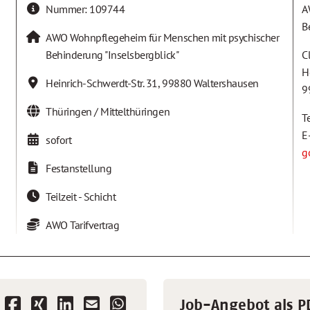
Nummer:
109744
A
B
AWO Wohnpflegeheim für Menschen mit psychischer
Behinderung "Inselsbergblick"
C
H
Heinrich-Schwerdt-Str. 31
,
99880
Waltershausen
9
Thüringen / Mittelthüringen
T
E
sofort
g
Festanstellung
Teilzeit - Schicht
AWO Tarifvertrag
Job-Angebot als P