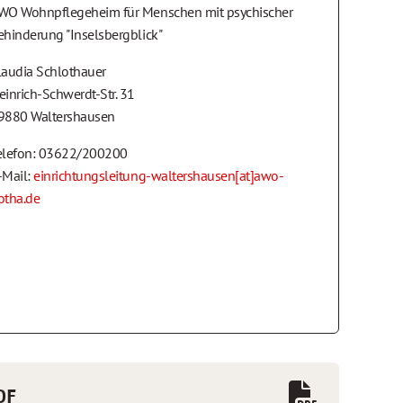
WO Wohnpflegeheim für Menschen mit psychischer
ehinderung "Inselsbergblick"
laudia Schlothauer
einrich-Schwerdt-Str. 31
9880 Waltershausen
elefon: 03622/200200
-Mail:
einrichtungsleitung-waltershausen[at]awo-
otha.de
DF