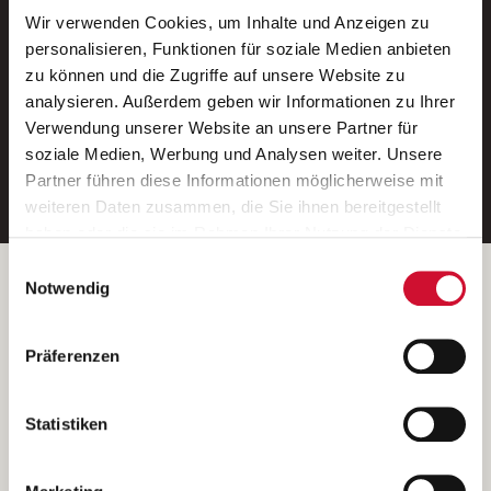
Wir verwenden Cookies, um Inhalte und Anzeigen zu
Neue Stellen per E-Mail.
personalisieren, Funktionen für soziale Medien anbieten
zu können und die Zugriffe auf unsere Website zu
Ein kostenloser Service von AWO
analysieren. Außerdem geben wir Informationen zu Ihrer
Jobs.
Verwendung unserer Website an unsere Partner für
soziale Medien, Werbung und Analysen weiter. Unsere
E-Mail-Adresse eintragen
Partner führen diese Informationen möglicherweise mit
weiteren Daten zusammen, die Sie ihnen bereitgestellt
haben oder die sie im Rahmen Ihrer Nutzung der Dienste
gesammelt haben.
Einwilligungsauswahl
Wenn Sie auf „Cookies zulassen“ klicken, so stimmen
Betreiber der Webseite
Notwendig
Sie der Speicherung sämtlicher Cookies zu. Sie können
Garitz Bewirtschaftungsbetriebe GmbH
Ihre Einwilligung selbstverständlich jederzeit widerrufen,
Kantstraße 45a
Präferenzen
indem Sie die Cookie-Einstellungen aufrufen und diese
97074 Würzburg
abändern. Weitere Informationen finden Sie in
(Ein Tochterunternehmen des AWO Bezirksverbandes Unterfranken
unserer
Datenschutzerklärung
.
Statistiken
e.V.)
Bitte senden Sie an diese Anschrift keine Bewerbungen.