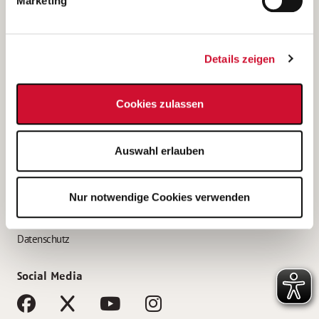
Marketing
Bewerbungstipps
Bewerbung als Altenpfleger*in
Details zeigen
Bewerbung als Krankenpfleger*in
Bewerbung als Altenpflegehelfer*in
Cookies zulassen
Bewerbung als Erzieher*in
Service
Auswahl erlauben
AWO Gliederungen nach Bundesland
Stellenangebote nach Bundesländern
Nur notwendige Cookies verwenden
Sitemap
Impressum
Datenschutz
Social Media