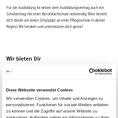
Für die Ausbildung ist neben dem Ausbildungsvertrag auch ein
Schulvertrag mit einer Berufsfachschule notwendig. Bitte bewirb
dich direkt um einen Schulplatz an einer Pflegeschule in deiner
Region. Wir beraten und unterstützen dich gerne!
Wir bieten Dir
Attraktive tarifliche Ausbildungsvergütung mit
Jahressonderzahlung (s. Stelleninfos ->Details)
30 Tage Urlaub, zwei Regenerationstage bezahlt frei und 24. &
31.12. bezahlt frei bzw. entsprechender Freizeitausgleich
Diese Webseite verwendet Cookies
Ausbildung in Vollzeit nur 38,5 Stunden/Woche
Wir verwenden Cookies, um Inhalte und Anzeigen zu
Corporate Benefits
personalisieren, Funktionen für soziale Medien anbieten
Vermögenswirksame Leistungen
zu können und die Zugriffe auf unsere Website zu
AWO Life Balance: Beratungs- und Vermittlungsleistungen in den
analysieren. Außerdem geben wir Informationen zu Ihrer