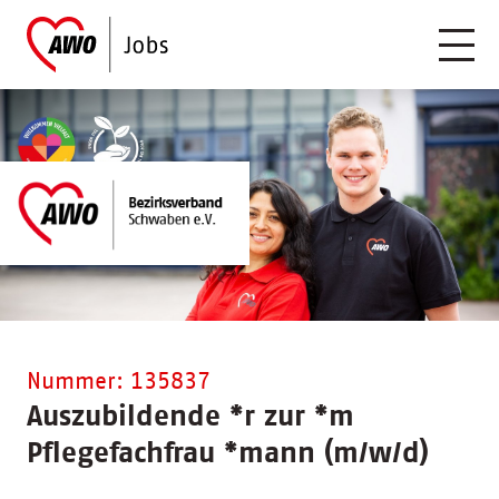
Nummer: 135837
Auszubildende
*
r zur
*
m
Pflegefachfrau
*
mann (m/w/d)