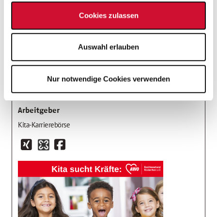
Cookies zulassen
Stelleninfos
Einsatzort
Auswahl erlauben
Erzieher*in
Heilpädagogin*Heilpädagoge
Nur notwendige Cookies verwenden
Einrichtungen für Kinder und Jugendliche
Arbeitgeber
Kita-Karrierebörse