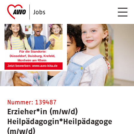
Nummer: 139487
Erzieher
*
in (m/w/d)
Heilpädagogin
*
Heilpädagoge
(m/w/d)