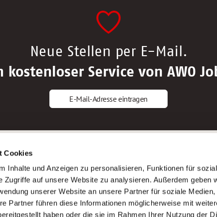
Neue Stellen per E-Mail.
n kostenloser Service von AWO Jo
E-Mail-Adresse eintragen
gstipps
Service
t Cookies
ls Altenpfleger*in
AWO Gliederungen nach Bundeslan
 Inhalte und Anzeigen zu personalisieren, Funktionen für sozia
ls Krankenpfleger*in
Stellenangebote nach Bundeslände
e Zugriffe auf unsere Website zu analysieren. Außerdem geben w
ls Altenpflegehelfer*in
Sitemap
rwendung unserer Website an unsere Partner für soziale Medien
ls Erzieher*in
Impressum
re Partner führen diese Informationen möglicherweise mit weite
Datenschutz
ereitgestellt haben oder die sie im Rahmen Ihrer Nutzung der D