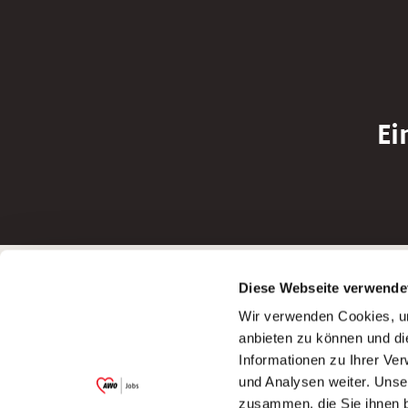
Ei
Betreiber der Webseite
Bewerbun
Diese Webseite verwende
Garitz Bewirtschaftungsbetriebe GmbH
Bewerbung a
Wir verwenden Cookies, um
Kantstraße 45a
Bewerbung a
anbieten zu können und di
97074 Würzburg
Bewerbung a
Informationen zu Ihrer Ve
(Ein Tochterunternehmen des AWO
Bewerbung a
und Analysen weiter. Unse
Bezirksverbandes Unterfranken e.V.)
zusammen, die Sie ihnen b