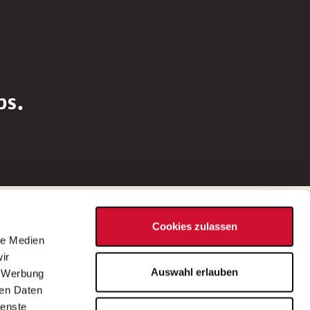
bs.
Social Media
Cookies zulassen
d
le Medien
rn
ir
Bei Fragen zu einer Stellenausschreibung
Auswahl erlauben
, Werbung
wenden Sie sich bitte an die*den in der
ren Daten
Stellenausschreibung genannte*n
ienste