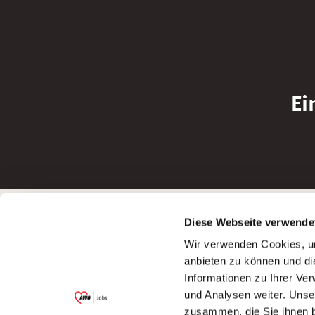
Ei
Betreiber der Webseite
Bewerbun
Diese Webseite verwende
Garitz Bewirtschaftungsbetriebe GmbH
Bewerbung a
Wir verwenden Cookies, um
Kantstraße 45a
Bewerbung a
anbieten zu können und di
97074 Würzburg
Bewerbung a
Informationen zu Ihrer Ve
(Ein Tochterunternehmen des AWO
Bewerbung a
und Analysen weiter. Unse
Bezirksverbandes Unterfranken e.V.)
zusammen, die Sie ihnen b