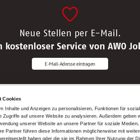
Neue Stellen per E-Mail.
n kostenloser Service von AWO Jo
E-Mail-Adresse eintragen
gstipps
Service
t Cookies
ls Altenpfleger*in
AWO Gliederungen nach Bundeslan
 Inhalte und Anzeigen zu personalisieren, Funktionen für sozia
ls Krankenpfleger*in
Stellenangebote nach Bundeslände
e Zugriffe auf unsere Website zu analysieren. Außerdem geben w
ls Altenpflegehelfer*in
Sitemap
rwendung unserer Website an unsere Partner für soziale Medien
ls Erzieher*in
Impressum
re Partner führen diese Informationen möglicherweise mit weite
Datenschutz
ereitgestellt haben oder die sie im Rahmen Ihrer Nutzung der D