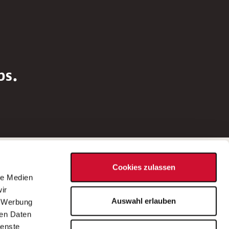
bs.
Social Media
Cookies zulassen
d
le Medien
rn
ir
Bei Fragen zu einer Stellenausschreibung
Auswahl erlauben
, Werbung
wenden Sie sich bitte an die*den in der
ren Daten
Stellenausschreibung genannte*n
ienste