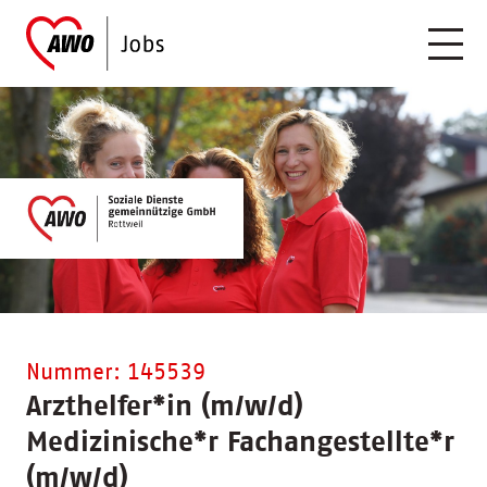
Nummer: 145539
Arzthelfer
*
in (m/w/d)
Medizinische
*
r Fachangestellte
*
r
(m/w/d)