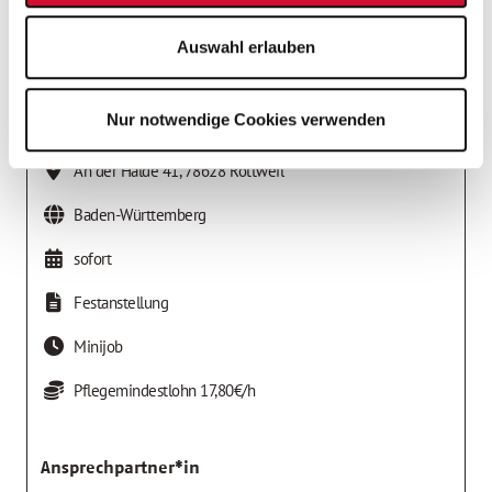
Auswahl erlauben
Job-Details
Nummer:
145539
Nur notwendige Cookies verwenden
AWO Sozialstation Rottweil
An der Halde 41
,
78628
Rottweil
Baden-Württemberg
sofort
Festanstellung
Minijob
Pflegemindestlohn 17,80€/h
Ansprechpartner*in