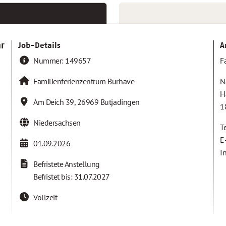
hr
Job-Details
A
Nummer:
149657
F
Familienferienzentrum Burhave
N
H
Am Deich 39
,
26969
Butjadingen
1
Niedersachsen
T
E
01.09.2026
I
Befristete Anstellung
Befristet bis: 31.07.2027
Vollzeit