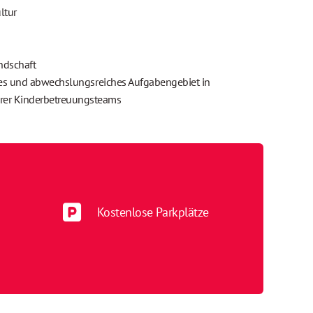
ltur
ndschaft
lles und abwechslungsreiches Aufgabengebiet in
er Kinderbetreuungsteams
Kostenlose Parkplätze