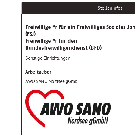
Stelleninfos
Freiwillige *r für ein Freiwilliges Soziales Ja
(FSJ)
Freiwillige *r für den
Bundesfreiwilligendienst (BFD)
Sonstige Einrichtungen
Arbeitgeber
AWO SANO Nordsee gGmbH