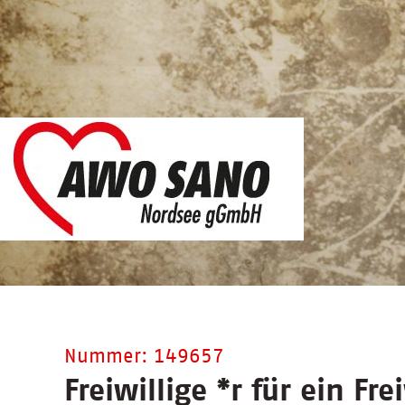
Nummer: 149657
Freiwillige
*
r für ein Fre