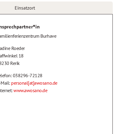
Einsatzort
nsprechpartner*in
amilienferienzentrum Burhave
adine Roeder
affwinkel 18
8230 Rerik
elefon: 038296-72128
-Mail:
personal[at]awosano.de
nternet:
www.awosano.de