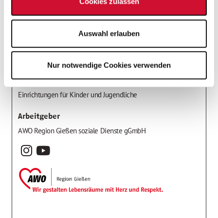
Cookies zulassen
Auswahl erlauben
Stelleninfos
Einsatzort
Nur notwendige Cookies verwenden
Einrichtungsleiter*in Kindertagesstätte
Kitaleiter*in
Einrichtungen für Kinder und Jugendliche
Arbeitgeber
AWO Region Gießen soziale Dienste gGmbH