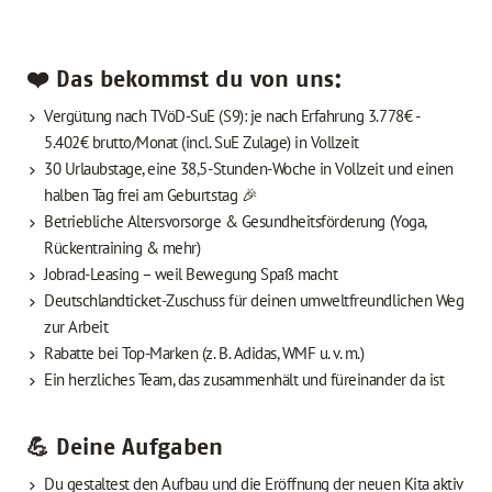
❤️ Das bekommst du von uns:
Vergütung nach TVöD-SuE (S9): je nach Erfahrung 3.778€ -
5.402€ brutto/Monat (incl. SuE Zulage) in Vollzeit
30 Urlaubstage, eine 38,5-Stunden-Woche in Vollzeit und einen
halben Tag frei am Geburtstag 🎉
Betriebliche Altersvorsorge & Gesundheitsförderung (Yoga,
Rückentraining & mehr)
Jobrad-Leasing – weil Bewegung Spaß macht
Deutschlandticket-Zuschuss für deinen umweltfreundlichen Weg
zur Arbeit
Rabatte bei Top-Marken (z. B. Adidas, WMF u. v. m.)
Ein herzliches Team, das zusammenhält und füreinander da ist
💪 Deine Aufgaben
Du gestaltest den Aufbau und die Eröffnung der neuen Kita aktiv