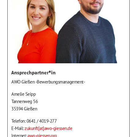
Ansprechpartner*in
AWO Gießen -Bewerbungsmanagement-
Amelie Seipp
Tannenweg 56
35394 Gießen
Telefon: 0641 / 4019-277
E-Mail:
zukunft[at]awo-giessen.de
Internet:
awo-giessen.org