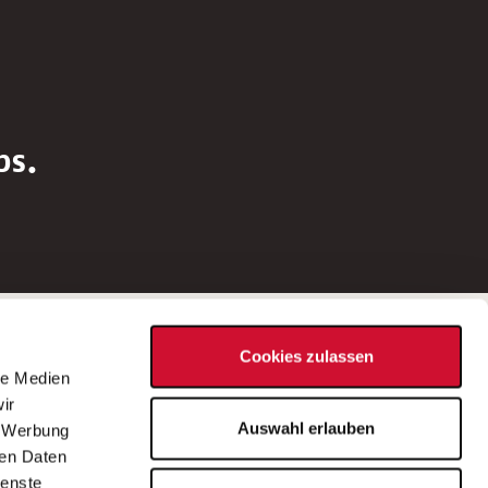
bs.
Social Media
Cookies zulassen
d
le Medien
rn
ir
Bei Fragen zu einer Stellenausschreibung
Auswahl erlauben
, Werbung
wenden Sie sich bitte an die*den in der
ren Daten
Stellenausschreibung genannte*n
ienste