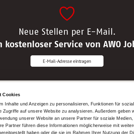
Neue Stellen per E-Mail.
n kostenloser Service von AWO Jo
E-Mail-Adresse eintragen
gstipps
Service
t Cookies
ls Altenpfleger*in
AWO Gliederungen nach Bundeslan
 Inhalte und Anzeigen zu personalisieren, Funktionen für sozia
ls Krankenpfleger*in
Stellenangebote nach Bundeslände
e Zugriffe auf unsere Website zu analysieren. Außerdem geben w
ls Altenpflegehelfer*in
Sitemap
rwendung unserer Website an unsere Partner für soziale Medien
ls Erzieher*in
Impressum
re Partner führen diese Informationen möglicherweise mit weite
Datenschutz
ereitgestellt haben oder die sie im Rahmen Ihrer Nutzung der D