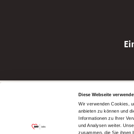
Ei
Betreiber der Webseite
Bewerbun
Diese Webseite verwende
Garitz Bewirtschaftungsbetriebe GmbH
Bewerbung a
Wir verwenden Cookies, um
Kantstraße 45a
Bewerbung a
anbieten zu können und di
97074 Würzburg
Bewerbung a
Informationen zu Ihrer Ve
(Ein Tochterunternehmen des AWO
Bewerbung a
und Analysen weiter. Unse
Bezirksverbandes Unterfranken e.V.)
zusammen, die Sie ihnen b