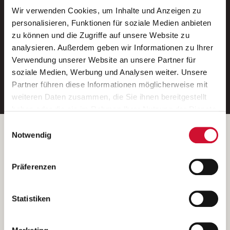
Wir verwenden Cookies, um Inhalte und Anzeigen zu
Neue Stellen per E-Mail.
personalisieren, Funktionen für soziale Medien anbieten
zu können und die Zugriffe auf unsere Website zu
Ein kostenloser Service von AWO
analysieren. Außerdem geben wir Informationen zu Ihrer
Jobs.
Verwendung unserer Website an unsere Partner für
soziale Medien, Werbung und Analysen weiter. Unsere
E-Mail-Adresse eintragen
Partner führen diese Informationen möglicherweise mit
weiteren Daten zusammen, die Sie ihnen bereitgestellt
haben oder die sie im Rahmen Ihrer Nutzung der Dienste
gesammelt haben.
Einwilligungsauswahl
Wenn Sie auf „Cookies zulassen“ klicken, so stimmen
Betreiber der Webseite
Notwendig
Sie der Speicherung sämtlicher Cookies zu. Sie können
Garitz Bewirtschaftungsbetriebe GmbH
Ihre Einwilligung selbstverständlich jederzeit widerrufen,
Kantstraße 45a
Präferenzen
indem Sie die Cookie-Einstellungen aufrufen und diese
97074 Würzburg
abändern. Weitere Informationen finden Sie in
(Ein Tochterunternehmen des AWO Bezirksverbandes Unterfranken
unserer
Datenschutzerklärung
.
Statistiken
e.V.)
Bitte senden Sie an diese Anschrift keine Bewerbungen.