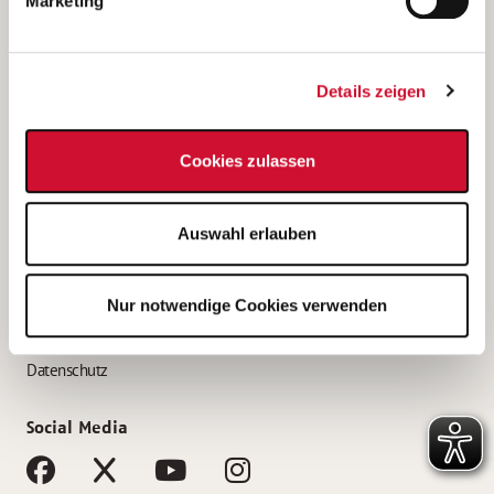
Marketing
Bewerbungstipps
Bewerbung als Altenpfleger*in
Details zeigen
Bewerbung als Krankenpfleger*in
Bewerbung als Altenpflegehelfer*in
Cookies zulassen
Bewerbung als Erzieher*in
Service
Auswahl erlauben
AWO Gliederungen nach Bundesland
Stellenangebote nach Bundesländern
Nur notwendige Cookies verwenden
Sitemap
Impressum
Datenschutz
Social Media