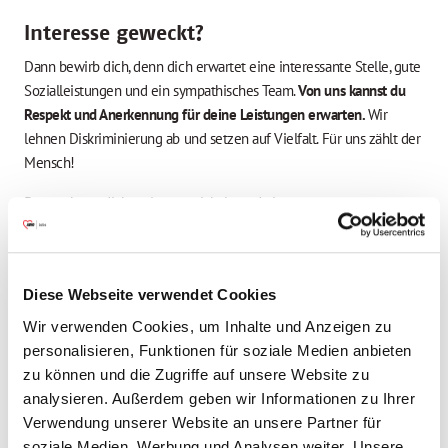
Interesse geweckt?
Dann bewirb dich, denn dich erwartet eine interessante Stelle, gute
Sozialleistungen und ein sympathisches Team.
Von uns kannst du
Respekt und Anerkennung für deine Leistungen erwarten.
Wir
lehnen Diskriminierung ab und setzen auf Vielfalt. Für uns zählt der
Mensch!
Du möchtest dich weiterentwickeln und eine neue
Herausforderung starten? Bitte übersende uns gerne umgehend
deine Bewerbungsunterlagen. Vielen Dank!
Diese Webseite verwendet Cookies
Wir verwenden Cookies, um Inhalte und Anzeigen zu
Deine Vorteile
personalisieren, Funktionen für soziale Medien anbieten
zu können und die Zugriffe auf unsere Website zu
Coaching
analysieren. Außerdem geben wir Informationen zu Ihrer
Verwendung unserer Website an unsere Partner für
soziale Medien, Werbung und Analysen weiter. Unsere