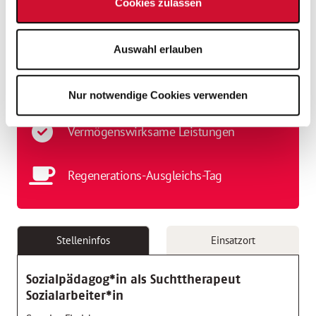
Fahrradleasing
Cookies zulassen
Finanzierte Fort- und Weiterbildung
Auswahl erlauben
Tarifliche Vergütung
Nur notwendige Cookies verwenden
Vermögenswirksame Leistungen
Regenerations-Ausgleichs-Tag
Stelleninfos
Einsatzort
Sozialpädagog*in als Suchttherapeut
Sozialarbeiter*in