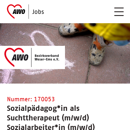
Nummer: 170053
Sozialpädagog
*
in als
Suchttherapeut (m/w/d)
Sozialarbeiter
*
in (m/w/d)