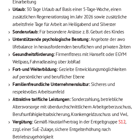
Einarbeitung
Urlaub:
30 Tage Urlaub auf Basis einer 5-Tage-Woche, einen
zusätzlichen Regenerationstag im Jahr 2026 sowie zusätzliche
arbeitsfreie Tage für Arbeit an Heiligabend und Silvester
Sonderurlaub:
Für besondere Anlässe z. B. Geburt des Kindes
Unterstützende psychologische Beratung:
Angebote der awo
lifebalance in herausfordernden beruflichen und privaten Zeiten
Gesundheitsförderung:
Firmenfitness mit Hansefit oder EGYM
Wellpass, Fahrradleasing über JobRad
Fort- und Weiterbildung:
Gezielte Entwicklungsmöglichkeiten
auf persönlicher und beruflicher Ebene
Familienfreundliche Unternehmenskultur:
Sicheres und
respektvolles Arbeitsumfeld
Attraktive tarifliche Leistungen:
Sonderzahlung, betriebliche
Altersvorsorge mit überdurchschnittlichem Arbeitgeberzuschuss,
Berufsunfähigkeitsabsicherung, Krankengeldzuschuss und VwL
Vergütung:
Gemäß Haustarifvertrag in der Entgeltgruppe
S12
,
zzgl. einer SuE-Zulage, sichere Entgelterhöhung nach
Betriebszugehörigkeit