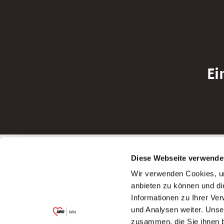
Ei
Betreiber der Webseite
Bewerbun
Diese Webseite verwende
Garitz Bewirtschaftungsbetriebe GmbH
Bewerbung a
Wir verwenden Cookies, um
Kantstraße 45a
Bewerbung a
anbieten zu können und di
97074 Würzburg
Bewerbung a
Informationen zu Ihrer Ve
(Ein Tochterunternehmen des AWO
Bewerbung a
und Analysen weiter. Unse
Bezirksverbandes Unterfranken e.V.)
zusammen, die Sie ihnen b