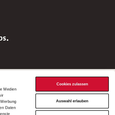
bs.
Social Media
Cookies zulassen
d
le Medien
rn
ir
Bei Fragen zu einer Stellenausschreibung
Auswahl erlauben
, Werbung
wenden Sie sich bitte an die*den in der
ren Daten
Stellenausschreibung genannte*n
ienste