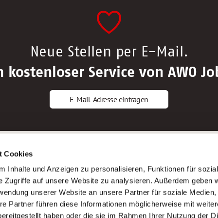
Neue Stellen per E-Mail.
n kostenloser Service von AWO Jo
E-Mail-Adresse eintragen
gstipps
Service
t Cookies
ls Altenpfleger*in
AWO Gliederungen nach Bundeslan
 Inhalte und Anzeigen zu personalisieren, Funktionen für sozia
ls Krankenpfleger*in
Stellenangebote nach Bundeslände
e Zugriffe auf unsere Website zu analysieren. Außerdem geben w
ls Altenpflegehelfer*in
Sitemap
rwendung unserer Website an unsere Partner für soziale Medien
ls Erzieher*in
Impressum
re Partner führen diese Informationen möglicherweise mit weite
Datenschutz
ereitgestellt haben oder die sie im Rahmen Ihrer Nutzung der D