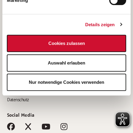
Marketing
Bewerbungstipps
Bewerbung als Altenpfleger*in
Details zeigen
Bewerbung als Krankenpfleger*in
Bewerbung als Altenpflegehelfer*in
Cookies zulassen
Bewerbung als Erzieher*in
Service
Auswahl erlauben
AWO Gliederungen nach Bundesland
Stellenangebote nach Bundesländern
Nur notwendige Cookies verwenden
Sitemap
Impressum
Datenschutz
Social Media