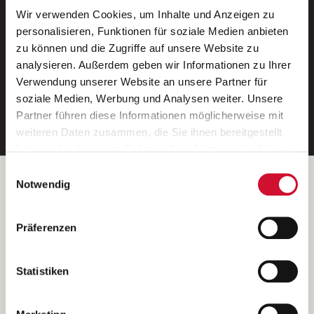
Wir verwenden Cookies, um Inhalte und Anzeigen zu
Neue Stellen per E-Mail.
personalisieren, Funktionen für soziale Medien anbieten
zu können und die Zugriffe auf unsere Website zu
Ein kostenloser Service von AWO
analysieren. Außerdem geben wir Informationen zu Ihrer
Jobs.
Verwendung unserer Website an unsere Partner für
soziale Medien, Werbung und Analysen weiter. Unsere
E-Mail-Adresse eintragen
Partner führen diese Informationen möglicherweise mit
weiteren Daten zusammen, die Sie ihnen bereitgestellt
haben oder die sie im Rahmen Ihrer Nutzung der Dienste
gesammelt haben.
Einwilligungsauswahl
Wenn Sie auf „Cookies zulassen“ klicken, so stimmen
Betreiber der Webseite
Notwendig
Sie der Speicherung sämtlicher Cookies zu. Sie können
Garitz Bewirtschaftungsbetriebe GmbH
Ihre Einwilligung selbstverständlich jederzeit widerrufen,
Kantstraße 45a
Präferenzen
indem Sie die Cookie-Einstellungen aufrufen und diese
97074 Würzburg
abändern. Weitere Informationen finden Sie in
(Ein Tochterunternehmen des AWO Bezirksverbandes Unterfranken
unserer
Datenschutzerklärung
.
Statistiken
e.V.)
Bitte senden Sie an diese Anschrift keine Bewerbungen.