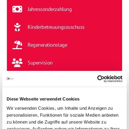
Jahressonderzahlung
Kinderbetreuungszuschuss
Regenerationstage
Supervision
Stelleninfos
Einsatzort
Diese Webseite verwendet Cookies
Psychologin*Psychologe
Wir verwenden Cookies, um Inhalte und Anzeigen zu
Einrichtungen des Gesundheitswesens
personalisieren, Funktionen für soziale Medien anbieten
zu können und die Zugriffe auf unsere Website zu
Arbeitgeber
analysieren. Außerdem geben wir Informationen zu Ihrer