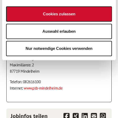
ab sofort
Zunächst befristet mit Übernahmeoption
Cookies zulassen
Teilzeit - flexibel
Auswahl erlauben
Ansprechpartner*in
Psychosoziale Beratungsstelle Mindelheim
Nur notwendige Cookies verwenden
Marianne Briegel
Maximilianstr. 2
87719 Mindelheim
Telefon: 082616100
Internet:
www.psb-mindelheim.de
Jobinfos teilen