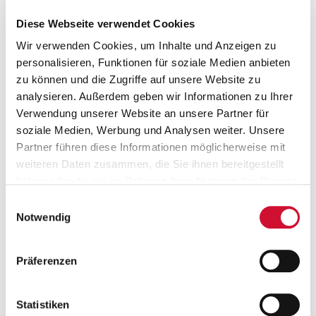
Diese Webseite verwendet Cookies
Deine Vorteile
Wir verwenden Cookies, um Inhalte und Anzeigen zu
personalisieren, Funktionen für soziale Medien anbieten
zu können und die Zugriffe auf unsere Website zu
24.12. und 31.12. arbeitsfrei
analysieren. Außerdem geben wir Informationen zu Ihrer
Verwendung unserer Website an unsere Partner für
Corporate Benefits
soziale Medien, Werbung und Analysen weiter. Unsere
Partner führen diese Informationen möglicherweise mit
weiteren Daten zusammen, die Sie ihnen bereitgestellt
Gesundheitsmaßnahmen
haben oder die sie im Rahmen Ihrer Nutzung der Dienste
gesammelt haben.
Einwilligungsauswahl
Gute Verkehrsanbindung
Wenn Sie auf „Cookies zulassen“ klicken, so stimmen
Notwendig
Sie der Speicherung sämtlicher Cookies zu. Sie können
Ihre Einwilligung selbstverständlich jederzeit widerrufen,
Kostenlose Parkplätze
Präferenzen
indem Sie die Cookie-Einstellungen aufrufen und diese
abändern. Weitere Informationen finden Sie in
Mitarbeiter*innen-Rabatte
unserer
Datenschutzerklärung
.
Statistiken