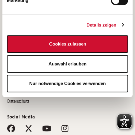
Marketing
Bewerbungstipps
Bewerbung als Altenpfleger*in
Details zeigen
Bewerbung als Krankenpfleger*in
Bewerbung als Altenpflegehelfer*in
Cookies zulassen
Bewerbung als Erzieher*in
Service
Auswahl erlauben
AWO Gliederungen nach Bundesland
Stellenangebote nach Bundesländern
Nur notwendige Cookies verwenden
Sitemap
Impressum
Datenschutz
Social Media