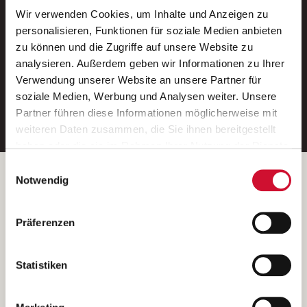
Wir verwenden Cookies, um Inhalte und Anzeigen zu
Neue Stellen per E-Mail.
personalisieren, Funktionen für soziale Medien anbieten
zu können und die Zugriffe auf unsere Website zu
Ein kostenloser Service von AWO
analysieren. Außerdem geben wir Informationen zu Ihrer
Jobs.
Verwendung unserer Website an unsere Partner für
soziale Medien, Werbung und Analysen weiter. Unsere
E-Mail-Adresse eintragen
Partner führen diese Informationen möglicherweise mit
weiteren Daten zusammen, die Sie ihnen bereitgestellt
haben oder die sie im Rahmen Ihrer Nutzung der Dienste
gesammelt haben.
Einwilligungsauswahl
Wenn Sie auf „Cookies zulassen“ klicken, so stimmen
Betreiber der Webseite
Notwendig
Sie der Speicherung sämtlicher Cookies zu. Sie können
Garitz Bewirtschaftungsbetriebe GmbH
Ihre Einwilligung selbstverständlich jederzeit widerrufen,
Kantstraße 45a
Präferenzen
indem Sie die Cookie-Einstellungen aufrufen und diese
97074 Würzburg
abändern. Weitere Informationen finden Sie in
(Ein Tochterunternehmen des AWO Bezirksverbandes Unterfranken
unserer
Datenschutzerklärung
.
Statistiken
e.V.)
Bitte senden Sie an diese Anschrift keine Bewerbungen.