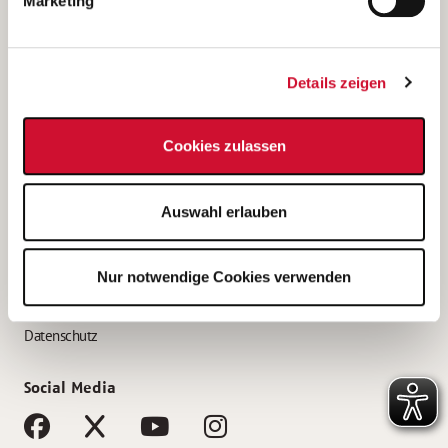
Marketing
Bewerbungstipps
Bewerbung als Altenpfleger*in
Details zeigen
Bewerbung als Krankenpfleger*in
Bewerbung als Altenpflegehelfer*in
Cookies zulassen
Bewerbung als Erzieher*in
Service
Auswahl erlauben
AWO Gliederungen nach Bundesland
Stellenangebote nach Bundesländern
Nur notwendige Cookies verwenden
Sitemap
Impressum
Datenschutz
Social Media