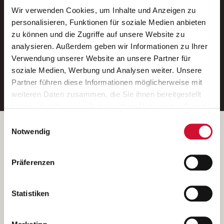
Wir verwenden Cookies, um Inhalte und Anzeigen zu
Neue Stellen per E-Mail.
personalisieren, Funktionen für soziale Medien anbieten
zu können und die Zugriffe auf unsere Website zu
Ein kostenloser Service von AWO
analysieren. Außerdem geben wir Informationen zu Ihrer
Jobs.
Verwendung unserer Website an unsere Partner für
soziale Medien, Werbung und Analysen weiter. Unsere
E-Mail-Adresse eintragen
Partner führen diese Informationen möglicherweise mit
weiteren Daten zusammen, die Sie ihnen bereitgestellt
haben oder die sie im Rahmen Ihrer Nutzung der Dienste
gesammelt haben.
Einwilligungsauswahl
Wenn Sie auf „Cookies zulassen“ klicken, so stimmen
Betreiber der Webseite
Notwendig
Sie der Speicherung sämtlicher Cookies zu. Sie können
Garitz Bewirtschaftungsbetriebe GmbH
Ihre Einwilligung selbstverständlich jederzeit widerrufen,
Kantstraße 45a
Präferenzen
indem Sie die Cookie-Einstellungen aufrufen und diese
97074 Würzburg
abändern. Weitere Informationen finden Sie in
(Ein Tochterunternehmen des AWO Bezirksverbandes Unterfranken
unserer
Datenschutzerklärung
.
Statistiken
e.V.)
Bitte senden Sie an diese Anschrift keine Bewerbungen.