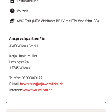
Festanstellung
Vollzeit
AWO Tarif (MTV-Wohlfahrt-BB i.V. mit ETV-Wohlfahrt-BB)
Ansprechpartner*in
AWO Wildau GmbH
Katja Hünig-Müller
Lessingstr. 24
15745 Wildau
Telefon: 08000060177
E-Mail:
bewerbung[at]awo-wildau.de
Internet:
www.awo-wildau.de