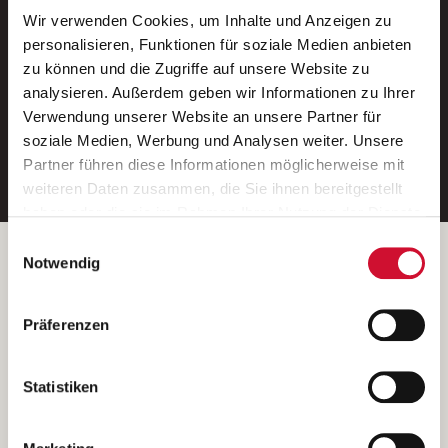
Wir verwenden Cookies, um Inhalte und Anzeigen zu
Neue Stellen per E-Mail.
personalisieren, Funktionen für soziale Medien anbieten
zu können und die Zugriffe auf unsere Website zu
Ein kostenloser Service von AWO
analysieren. Außerdem geben wir Informationen zu Ihrer
Jobs.
Verwendung unserer Website an unsere Partner für
soziale Medien, Werbung und Analysen weiter. Unsere
E-Mail-Adresse eintragen
Partner führen diese Informationen möglicherweise mit
weiteren Daten zusammen, die Sie ihnen bereitgestellt
haben oder die sie im Rahmen Ihrer Nutzung der Dienste
gesammelt haben.
Einwilligungsauswahl
Wenn Sie auf „Cookies zulassen“ klicken, so stimmen
Betreiber der Webseite
Notwendig
Sie der Speicherung sämtlicher Cookies zu. Sie können
Garitz Bewirtschaftungsbetriebe GmbH
Ihre Einwilligung selbstverständlich jederzeit widerrufen,
Kantstraße 45a
Präferenzen
indem Sie die Cookie-Einstellungen aufrufen und diese
97074 Würzburg
abändern. Weitere Informationen finden Sie in
(Ein Tochterunternehmen des AWO Bezirksverbandes Unterfranken
unserer
Datenschutzerklärung
.
Statistiken
e.V.)
Bitte senden Sie an diese Anschrift keine Bewerbungen.