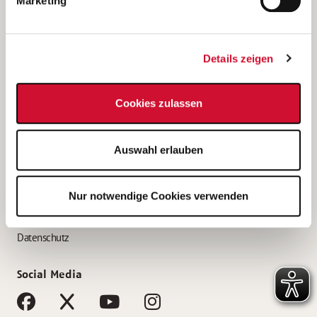
Marketing
Bewerbungstipps
Bewerbung als Altenpfleger*in
Details zeigen
Bewerbung als Krankenpfleger*in
Bewerbung als Altenpflegehelfer*in
Cookies zulassen
Bewerbung als Erzieher*in
Service
Auswahl erlauben
AWO Gliederungen nach Bundesland
Stellenangebote nach Bundesländern
Nur notwendige Cookies verwenden
Sitemap
Impressum
Datenschutz
Social Media