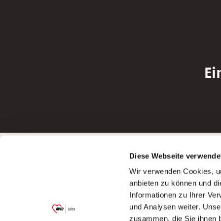
Ei
Betreiber der Webseite
Bewerbun
Diese Webseite verwende
Garitz Bewirtschaftungsbetriebe GmbH
Bewerbung a
Wir verwenden Cookies, um
Kantstraße 45a
Bewerbung a
anbieten zu können und di
97074 Würzburg
Bewerbung a
Informationen zu Ihrer Ve
(Ein Tochterunternehmen des AWO
Bewerbung a
und Analysen weiter. Unse
Bezirksverbandes Unterfranken e.V.)
zusammen, die Sie ihnen b