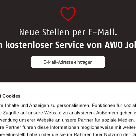
Neue Stellen per E-Mail.
n kostenloser Service von AWO Jo
E-Mail-Adresse eintragen
gstipps
Service
t Cookies
ls Altenpfleger*in
AWO Gliederungen nach Bundeslan
 Inhalte und Anzeigen zu personalisieren, Funktionen für sozia
ls Krankenpfleger*in
Stellenangebote nach Bundeslände
e Zugriffe auf unsere Website zu analysieren. Außerdem geben w
ls Altenpflegehelfer*in
Sitemap
rwendung unserer Website an unsere Partner für soziale Medien
ls Erzieher*in
Impressum
re Partner führen diese Informationen möglicherweise mit weite
Datenschutz
ereitgestellt haben oder die sie im Rahmen Ihrer Nutzung der D