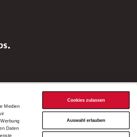
bs.
Social Media
Cookies zulassen
d
le Medien
rn
ir
Bei Fragen zu einer Stellenausschreibung
Auswahl erlauben
, Werbung
wenden Sie sich bitte an die*den in der
ren Daten
Stellenausschreibung genannte*n
ienste