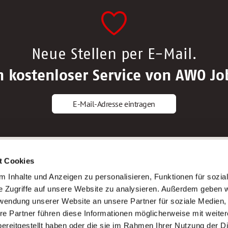
Neue Stellen per E-Mail.
n kostenloser Service von AWO Jo
E-Mail-Adresse eintragen
gstipps
Service
t Cookies
ls Altenpfleger*in
AWO Gliederungen nach Bundeslan
 Inhalte und Anzeigen zu personalisieren, Funktionen für sozia
ls Krankenpfleger*in
Stellenangebote nach Bundeslände
e Zugriffe auf unsere Website zu analysieren. Außerdem geben w
ls Altenpflegehelfer*in
Sitemap
rwendung unserer Website an unsere Partner für soziale Medien
ls Erzieher*in
Impressum
re Partner führen diese Informationen möglicherweise mit weite
Datenschutz
ereitgestellt haben oder die sie im Rahmen Ihrer Nutzung der D