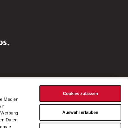
bs.
Social Media
Cookies zulassen
d
le Medien
rn
ir
Bei Fragen zu einer Stellenausschreibung
Auswahl erlauben
, Werbung
wenden Sie sich bitte an die*den in der
ren Daten
Stellenausschreibung genannte*n
ienste