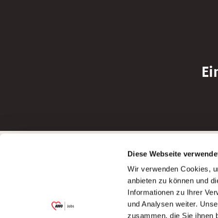
Ei
Betreiber der Webseite
Bewerbun
Diese Webseite verwende
Garitz Bewirtschaftungsbetriebe GmbH
Bewerbung a
Wir verwenden Cookies, um
Kantstraße 45a
Bewerbung a
anbieten zu können und di
97074 Würzburg
Bewerbung a
Informationen zu Ihrer Ve
(Ein Tochterunternehmen des AWO
Bewerbung a
und Analysen weiter. Unse
Bezirksverbandes Unterfranken e.V.)
zusammen, die Sie ihnen b