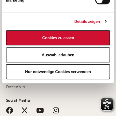
Marketing
Bewerbungstipps
Bewerbung als Altenpfleger*in
Details zeigen
Bewerbung als Krankenpfleger*in
Bewerbung als Altenpflegehelfer*in
Cookies zulassen
Bewerbung als Erzieher*in
Service
Auswahl erlauben
AWO Gliederungen nach Bundesland
Stellenangebote nach Bundesländern
Nur notwendige Cookies verwenden
Sitemap
Impressum
Datenschutz
Social Media