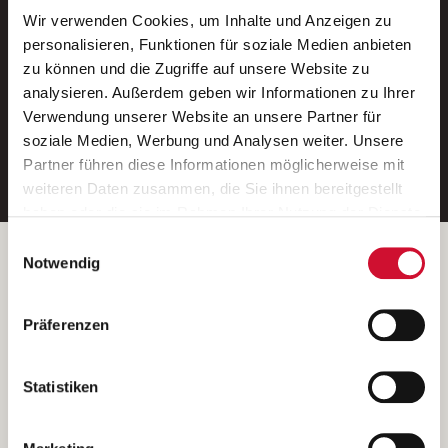
Wir verwenden Cookies, um Inhalte und Anzeigen zu
Neue Stellen per E-Mail.
personalisieren, Funktionen für soziale Medien anbieten
zu können und die Zugriffe auf unsere Website zu
Ein kostenloser Service von AWO
analysieren. Außerdem geben wir Informationen zu Ihrer
Jobs.
Verwendung unserer Website an unsere Partner für
soziale Medien, Werbung und Analysen weiter. Unsere
E-Mail-Adresse eintragen
Partner führen diese Informationen möglicherweise mit
weiteren Daten zusammen, die Sie ihnen bereitgestellt
haben oder die sie im Rahmen Ihrer Nutzung der Dienste
gesammelt haben.
Einwilligungsauswahl
Wenn Sie auf „Cookies zulassen“ klicken, so stimmen
Betreiber der Webseite
Notwendig
Sie der Speicherung sämtlicher Cookies zu. Sie können
Garitz Bewirtschaftungsbetriebe GmbH
Ihre Einwilligung selbstverständlich jederzeit widerrufen,
Kantstraße 45a
Präferenzen
indem Sie die Cookie-Einstellungen aufrufen und diese
97074 Würzburg
abändern. Weitere Informationen finden Sie in
(Ein Tochterunternehmen des AWO Bezirksverbandes Unterfranken
unserer
Datenschutzerklärung
.
Statistiken
e.V.)
Bitte senden Sie an diese Anschrift keine Bewerbungen.