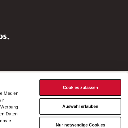
bs.
Social Media
Cookies zulassen
d
le Medien
rn
ir
Bei Fragen zu einer Stellenausschreibung
Auswahl erlauben
, Werbung
wenden Sie sich bitte an die*den in der
ren Daten
Stellenausschreibung genannte*n
ienste
Nur notwendige Cookies
Ansprechpartner*in.