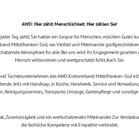
AWO: Hier zählt Menschlichkeit. Hier zählen Sie!
ch jeder Tag zählt. Sie haben ein Gespür für Menschen, möchten Gutes 
band Mittelfranken-Süd, wo Vielfalt und Miteinander großgeschrieben 
schätzende Atmosphäre für alle. Bei uns wird Ihr Engagement gesehen u
Mensch willkommen und wertgeschätzt fühlt. Auch Sie.
h und Tochterunternehmen des AWO Kreisverband Mittelfranken-Süd e.V.
tende, teils mit Handicap, in Küche, Handwerk, Service und Verwaltung
n, Reinigungsservices, Transporte, Umzüge, Gartenpflege und sonstige 
ät, Zuverlässigkeit und ein wertschätzendes Miteinander. Zur Verstärk
die fachliche Kompetenz mit Empathie verbindet.