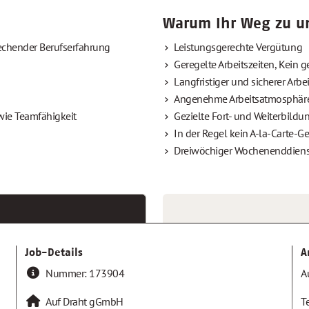
Warum Ihr Weg zu un
echender Berufserfahrung
Leistungsgerechte Vergütung
Geregelte Arbeitszeiten, Kein get
Langfristiger und sicherer Arbe
Angenehme Arbeitsatmosphär
ie Teamfähigkeit
Gezielte Fort- und Weiterbild
In der Regel kein A-la-Carte-G
Dreiwöchiger Wochenenddiens
Job-Details
A
Nummer:
173904
A
Auf Draht gGmbH
T