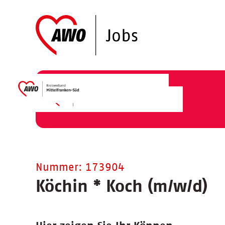
Nummer: 173904
Köchin
*
Koch (m/w/d)