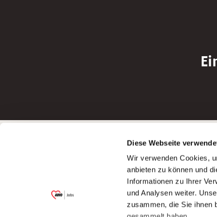
Ei
Betreiber der Webseite
Bewerbun
Diese Webseite verwende
Garitz Bewirtschaftungsbetriebe GmbH
Bewerbung a
Wir verwenden Cookies, um
Kantstraße 45a
Bewerbung a
anbieten zu können und di
97074 Würzburg
Bewerbung a
Informationen zu Ihrer Ve
(Ein Tochterunternehmen des AWO
Bewerbung a
und Analysen weiter. Unse
Bezirksverbandes Unterfranken e.V.)
zusammen, die Sie ihnen b
Bitte senden Sie an diese Anschrift keine
gesammelt haben.