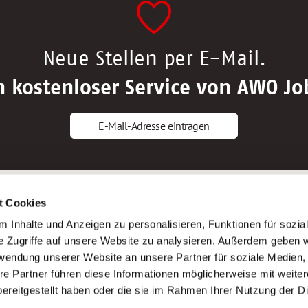
Neue Stellen per E-Mail.
n kostenloser Service von AWO Jo
E-Mail-Adresse eintragen
gstipps
Service
t Cookies
ls Altenpfleger*in
AWO Gliederungen nach Bundeslan
 Inhalte und Anzeigen zu personalisieren, Funktionen für sozia
ls Krankenpfleger*in
Stellenangebote nach Bundeslände
e Zugriffe auf unsere Website zu analysieren. Außerdem geben w
ls Altenpflegehelfer*in
Sitemap
rwendung unserer Website an unsere Partner für soziale Medien
ls Erzieher*in
Impressum
re Partner führen diese Informationen möglicherweise mit weite
Datenschutz
ereitgestellt haben oder die sie im Rahmen Ihrer Nutzung der D