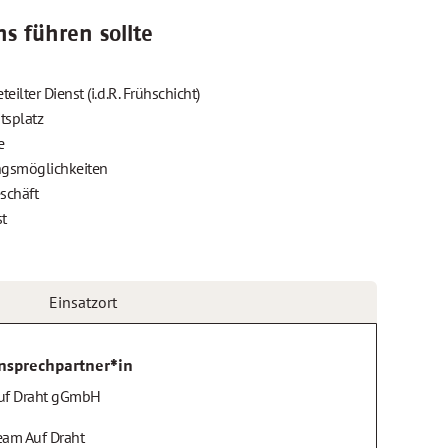
s führen sollte
eilter Dienst (i.d.R. Frühschicht)
itsplatz
e
ungsmöglichkeiten
eschäft
t
Einsatzort
nsprechpartner*in
uf Draht gGmbH
eam Auf Draht